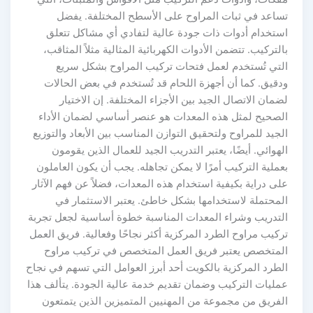
ساعد في ثبات المراوح على الأسطح المختلفة. يفضل
ستخدام أدوات ذات جودة عالية لتفادي أي مشاكل تتعلق
التركيب. تتضمن الأدوات الكهربائية المثالية مثلاً المثاقب،
لتي تُستخدم لعمل فتحات تركيب المراوح بشكل سريع
دقيق. كما أن أجهزة اللحام قد تُستخدم في بعض الحالات
ضمان الاتصال الجيد بين الأجزاء المختلفة. إن الاختيار
لصحيح لمثل هذه المعدات هو عنصر أساسي لضمان الأداء
لجيد للمراوح ولتحقيق التوازن المناسب بين الأبعاد والتوزيع
لهوائي. أيضًا، يعتبر التدريب الجيد للعمال الذين يقومون
عملية التركيب أمرًا لا يمكن تجاهله. يجب أن يكون العاملون
لى دراية بكيفية استخدام هذه المعدات، فضلاً عن فهم الآثار
لمحتملة لاستخدامها بشكل خاطئ. يعتبر الاستثمار في
لتدريب وشراء المعدات المناسبة خطوة أساسية لجعل تجربة
ركيب مراوح الطرد المركزية أكثر نجاحًا وفعالية. فريق العمل
لمتخصص يعتبر فريق العمل المتخصص في تركيب مراوح
لطرد المركزية بالكويت أحد أبرز العوامل التي تسهم في نجاح
مليات التركيب وضمان تقديم خدمة عالية الجودة. يتألف هذا
لفريق من مجموعة من المهنيين المتميزين الذين يتمتعون