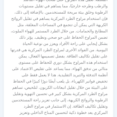
الرطب وطرحه خارجيًا، مما يساهم في تقليل مستويات
لرطوبة وخلق بيئة مريحة للمستخدمين. بالإضافة إلى ذلك،
إن استخدام مراوح الطرد المركزية يساهم في تقليل الروائح
لكريهة التي يمكن أن تتجمع في المساحات المغلقة، مثل
لمطابخ والحمامات. من خلال الطرد المستمر للهواء الملوث،
ضمن المراوح الحفاظ على جو صحي ونظيف. يؤثر ذلك
شكل إيجابي على راحة الأفراد ويعزز من نوعية الحياة
ليومية. من الفوائد الأخرى لمراوح الطرد المركزية هي قدرتها
لى تقليل تكاليف الطاقة. بفضل تصميمها الفعال، يمكن
ستخدام هذه المراوح بشكل دوري للحفاظ على مستوى
ثالي من تدفق الهواء، مما يساعد على تقليص الاعتماد على
نظمة التدفئة والتبريد التقليدية. هذا لا يعمل فقط على
خفيض فواتير الكهرباء، بل يلعب أيضًا دورًا كبيرًا في الحفاظ
لى البيئة من خلال تقليل انبعاثات الكربون. لتلخيص، تساهم
راوح الطرد المركزية بشكل كبير في تحسين التهوية وتقليل
لرطوبة والروائح الكريهة، إلى جانب تعزيز راحة المستخدمين
تقليل تكاليف الطاقة. إن الاستثمار في مراوح الطرد
لمركزي يعد خطوة ذكية لتحسين المناخ الداخلي وتعزيز