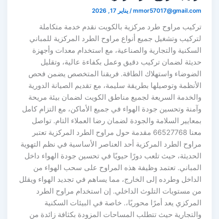
mmor57017@gmail.co
/
يناير 17, 2026
ركيب مراوح طرد مركزية بالكويت نقدم خدمة متكاملة
تركيب وتشغيل جميع أنواع مراوح الطرد المركزية للمباني
لسكنية والتجارية والصناعية، مع استخدام معدات وأجهزة
ديثة لضمان تركيب دقيق وعمل بكفاءة عالية، وتقليل
لضوضاء واستهلاك الطاقة. فريقنا المتخصص يضمن فحص
لأنظمة وتوصيلها بطريقة سليمة، مع تقديم الصيانة الدورية
الخدمة السريعة لجميع مناطق الكويت لضمان بيئة مريحة
آمنة وتحسين جودة الهواء في جميع الأماكن، مع التزام كامل
معايير السلامة والجودة لضمان رضا العملاء التام. تواصل
معنا 66527768 مقدمة حول مراوح الطرد المركزية تعتبر
راوح الطرد المركزية أحد العناصر الأساسية في نظم التهوية
لحديثة، حيث تلعب دورًا حيويًا في تحسين جودة الهواء داخل
لمباني. تعتمد وظيفة هذه المراوح على سحب الهواء من
لداخل وطرده إلى الخارج، مما يساهم في تجديد الهواء ويقلل
ن مستويات التلوث الداخلي. إن استخدام مراوح الطرد
لمركزي يعد أمرًا محوريًا،. خاصة في البيئات السكنية
التجارية حيث تتطلب المساحات المزودة بكثافة زائدة من