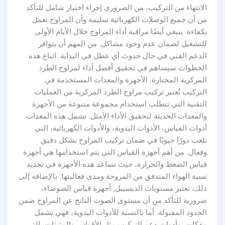
لانتهاء من التركيب، من الضروري إجراء اختبار شامل للتأكد
ن أن جميع الوصلات الكهربائية سليمة وأن المراوح تعمل
كفاءة. ينبغي أيضًا مراقبة أداء المراوح خلال الأيام الأولى
لتشغيل لضمان عدم وجود مشاكل. من المهم أن يتوافر
لدعم الفني في حال حدوث أي عطل في البداية. اتباع هذه
لخطوات سيساهم في تحقيق أفضل أداء لمراوح الطرد
لمركزية المختارة. الأجهزة والمعدات المستخدمة في
لتركيب تُعتبر تركيب مراوح الطرد المركزية من العمليات
لتقنية التي تتطلب استخدام مجموعة متنوعة من الأجهزة
المعدات الحديثة لتحقيق الأداء الأمثل. تشمل هذه المعدات
دوات القياس، الأدوات اليدوية، والأدوات الكهربائية، التي
لعب دورًا حيويًا في ضمان تركيب المراوح بشكل دقيق
فعال. من أهم أجهزة القياس التي يتم استخدامها هي أجهزة
ياس الضغط والحرارة، حيث تساعد هذه الأجهزة في تحديد
سبة الهواء المتدفق من المروحة ومدى فعاليتها. بالإضافة إلى
لك، تعتبر مستويات الديسيبل, أجهزة قياس الضوضاء،
رورية للتأكد من أن مستوى الصوت الناتج عن المراوح ضمن
لحدود المقبولة. أما بالنسبة للأدوات اليدوية، فهي تشمل
فكات، وأدوات دعم التركيب مثل الأقواس والمثبتات، التي