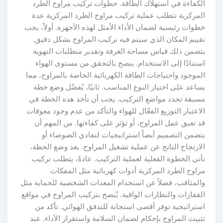
لكفاءة في استهلاك الطاقة. خطوات تركيب مراوح الطرد
لمركزية تتطلب عملية تركيب مراوح الطرد المركزية عدة
طوات رئيسية لضمان الأداء الأمثل لهذه الأجهزة. أولاً، يجب
قييم المكان الذي سيتم فيه تركيب المراوح بشكل دقيق.
تضمن ذلك قياس مساحة الغرفة وتقدير متطلبات التهوية
ستنادًا إلى الاستخدام. ينصح بالتحقق من مستوى الهواء
لموجود واحتياجات الطاقة الكهربائية الخاصة بالمراوح، مما
ساعد على اختيار النوع المناسب. ثانيًا، يُفضّل وضع خطة
سبقة تحدد مواضع التركيب. يجب أن تأخذ هذه الخطة في
لاعتبار التوزيع الفعّال للهواء والتأكد من عدم وجود معوقات
د تعيق عمل المراوح، أو تؤثر على كفاءتها. من المهم أن
تضمن التصميم أيضاً استراتيجيات لتفادي الضوضاء أو
لارتجاج الناتج عن عملية تشغيل المراوح. بعد وضع الخطة،
أتي الخطوة الفعلية لعملية التركيب. عادةً، يتطلب تركيب
راوح الطرد المركزية أدوات كهربائية مثل المفكات
المثاقب، فضلاً عن استخدام المعدات الشخصية للحماية مثل
لقفازات والنظارات الواقية. يُنصح بتركيب المراوح في مواقع
ستراتيجية توفر أقصى استجابة للتدفق الهوائي. تأكد من
ثبيت المراوح بإحكام لضمان السلامة واستقرار الأداء. عند