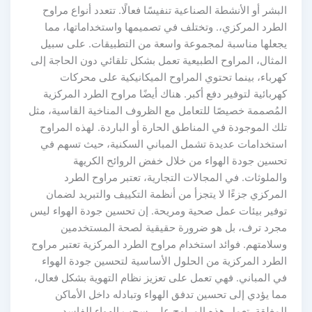
لبشر أو الأنشطة الصناعية تنفيسًا فعالًا. تتعدد أنواع مراوح
لطرد المركزي،. وتختلف في تصميمها واستخداماتها، مما
جعلها مناسبة لمجموعة واسعة من التطبيقات. على سبيل
لمثال، المراوح الطبيعية تعمل بشكل تلقائي دون الحاجة إلى
هرباء، بينما تحتوي المراوح الميكانيكية على محركات
هربائية لتوفير دفع أكبر. هناك أيضًا مراوح الطرد المركزية
لمُصممة خصيصًا للتعامل مع الظروف المناخية القاسية، مثل
لك الموجودة في المناطق الحارة أو الباردة. لهذه المراوح
ستخدامات عديدة تشمل المباني السكنية، حيث تسهم في
حسين جودة الهواء من خلال خفض الروائح الكريهة
الملوثات. في المجالات التجارية، تعتبر مراوح الطرد
لمركزي جزءًا لا يتجزأ من أنظمة التكييف والتبريد لضمان
وفير بيئات عمل صحية ومريحة. إن تحسين جودة الهواء ليس
جرد ترف، بل هو ضرورة حقيقية لصحة المستخدمين
سلامتهم. فوائد استخدام مراوح الطرد المركزية تعتبر مراوح
لطرد المركزية من الحلول الأساسية لتحسين جودة الهواء
ي المباني. فهي تعمل على تعزيز نظام التهوية بشكل فعال،
ما يؤدي إلى تحسين تدفق الهواء وتبادله داخل الأماكن
لمغلقة. تعمل هذه المراوح على سحب الهواء الفاسد