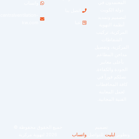
المعتمدون في
واتساب
دولة الكويت
اتصل بنا
info@centralventilation-
لتصميم وتمديد
عنا
kw.com
أنظمة التهوية
لمركزية، تركيب
الشفاطات
لمركزية، وتفصيل
مداخن المطاعم
بأعلى معايير
لجودة والكفاءة.
نصلكم فوراً في
افة المحافظات
لعمل المعاينة
الفنية المجانية.
تصميم
جميع الحقوق محفوظة ©
طوير
ايليت
للتواصل
واتساب
2026 لتهوية مركزية