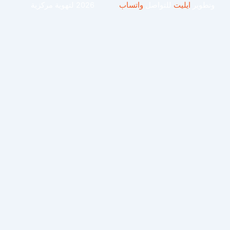
طوير
ايليت
للتواصل
واتساب
2026 لتهوية مركزية