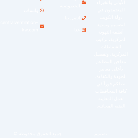
الأولى والخبراء
الخصوصية
المعتمدون في
واتساب
دولة الكويت
اتصل بنا
info@centralventilation-
لتصميم وتمديد
عنا
kw.com
أنظمة التهوية
لمركزية، تركيب
الشفاطات
لمركزية، وتفصيل
مداخن المطاعم
بأعلى معايير
لجودة والكفاءة.
نصلكم فوراً في
افة المحافظات
لعمل المعاينة
الفنية المجانية.
تصميم
جميع الحقوق محفوظة ©