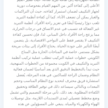
لأعلى إلى كفاءة أكبر. من المهم القيام بفحوصات دورية
جهاز التكييف لضمان استمرار كفاءته، حيث أن التراكمات
الغبار يمكن أن تضعف الأداء. كما أن كفاءة أنظمة التبريد
لعب دورًا رئيسيًا أيضًا في تعزيز راحة الأفراد. أنظمة التبريد
ير الفعالة قد تتسبب في عدم الاتساق في درجات الحرارة،
ما يزعج راحة الأفراد داخل المباني. لذا، فإن تحسين كفاءة
لتكييف لا يقتصر فقط على النواحي الاقتصادية، بل يتضمن
يضًا التأثير على جودة الحياة. يحتاج الأفراد إلى بيئات مريحة
شكل مستمر، خاصة في المناخات الحارة مثل المناخ
لكويتي. خطوات عملية التركيب تتطلب عملية تركيب أنظمة
لتبريد والتكييف في الكويت مجموعة من الخطوات المنهجية،
يث تبدأ بالتخطيط الدقيق الذي يعد أساسيًا لضمان فعالية
لنظام وضمان الراحة للساكنين. في هذه المرحلة، يُفضل
ستشارة فريق محترف لتحديد نوع النظام المناسب وحجم
لمعدات وبالتالي سيساعد ذلك في توفير الطاقة وتحقيق
لكفاءة المطلوبة. بعد ذلك، تأتي مرحلة التصميم والتي تشمل
ضع مخطط تفصيلي لمدى التمديدات اللازمة، مثل توصيلات
لهواء والكهرباء والمياه. ينبغي على المسؤولين عن هذه