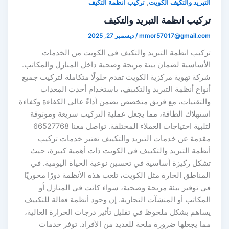
,
لتبريد والتكيف الكويت
تركيب انظمة التكيف
ركيب انظمة التبريد والتكيف
mmor57017@gmail.co
/
ديسمبر 27, 2025
ركيب انظمة التبريد والتكيف في الكويت من الخدمات
لأساسية لضمان بيئة مريحة وصحية داخل المنازل والمكاتب.
ركة تهوية مركزية الكويت تقدم حلولًا متكاملة لتركيب جميع
نواع أنظمة التبريد والتكييف، باستخدام أحدث المعدات
التقنيات، مع فريق متخصص يضمن أداءً عالي الكفاءة وكفاءة
ستهلاك الطاقة، مما يجعل عملية التركيب سريعة وموثوقة
لتلبية احتياجات العملاء المختلفة. تواصل معنا 66527768
قدمة عن خدمات التبريد والتكييف تعتبر خدمات تركيب
نظمة التبريد والتكييف في الكويت ذات أهمية كبيرة، حيث
شكل ركيزة أساسية في تحسين نوعية الحياة اليومية. في
لمناطق الحارة مثل الكويت، تلعب هذه الأنظمة دورًا محوريًا
ي توفير بيئة مريحة وصحية، سواء كانت في المنازل أو
لمكاتب أو المنشآت التجارية. إن وجود أنظمة فعالة للتكييف
ساهم بشكل ملحوظ في تقليل تأثير درجات الحرارة العالية،
ما يجعلها ضرورة ملحة للعديد من الأفراد. توفر خدمات