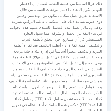
لك جزءًا أساسيًا من عملية التقديم لضمان أن الاختيار
لنهائي يكون المعادل الأمثل لتوقعات العميل. من خلال
لاستعانة بفريق عمل متكامل يتكون من مهندسين وفنيين
وي خبرة، يساعد ذلك على استكمال عملية التركيب بسرعة
دقة، وبالتالي تقليل مدة التعطيل للعملاء. تسهم هذه الجوانب
ي بناء الثقة بين العميل والشركة، مما يسهل التعاون
لمستقبلي في أي مشاريع أخرى تتعلق بأنظمة التبريد
التكييف. أهمية كفاءة أداء أنظمة التكييف تعد كفاءة أنظمة
لتبريد والتكييف عنصراً أساسياً في إدارة بيئة داخلية مريحة
صحية. تساهم هذه الكفاءة في تقليل استهلاك الطاقة، مما
ؤدي بدوره إلى تقليل التكاليف الطاقوية ومستوى الانبعاثات
لضارة. في الوقت الذي تزداد فيه تكاليف الطاقة، يصبح من
لضروري اعتماد أنظمة ذات كفاءة عالية لضمان مستوى أداء
تماشى مع متطلبات المستخدمين. تتأثر كفاءة أنظمة التكييف
عدة عوامل منها تصميم النظام، وصيانته الدورية، واستخدام
لمكونات ذات الجودة العالية. القياسات المستخدمة لتحديد
كفاءة هذه الأنظمة تشمل معامل الأداء (EER) ومعامل كفاءة
الطاقة (SEER). تعكس هذه المعاملات أداء النظام في تحويل
لطاقة الكهربائية إلى طاقة تبريد فعالة، حيث تشير القيم