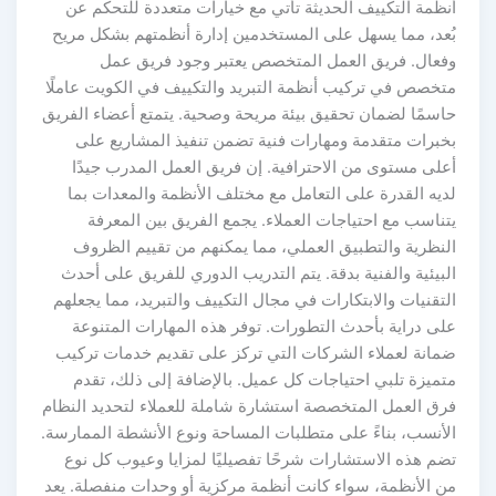
نظمة التكييف الحديثة تأتي مع خيارات متعددة للتحكم عن
ُعد، مما يسهل على المستخدمين إدارة أنظمتهم بشكل مريح
فعال. فريق العمل المتخصص يعتبر وجود فريق عمل
تخصص في تركيب أنظمة التبريد والتكييف في الكويت عاملًا
اسمًا لضمان تحقيق بيئة مريحة وصحية. يتمتع أعضاء الفريق
خبرات متقدمة ومهارات فنية تضمن تنفيذ المشاريع على
على مستوى من الاحترافية. إن فريق العمل المدرب جيدًا
ديه القدرة على التعامل مع مختلف الأنظمة والمعدات بما
تناسب مع احتياجات العملاء. يجمع الفريق بين المعرفة
لنظرية والتطبيق العملي، مما يمكنهم من تقييم الظروف
لبيئية والفنية بدقة. يتم التدريب الدوري للفريق على أحدث
لتقنيات والابتكارات في مجال التكييف والتبريد، مما يجعلهم
لى دراية بأحدث التطورات. توفر هذه المهارات المتنوعة
مانة لعملاء الشركات التي تركز على تقديم خدمات تركيب
تميزة تلبي احتياجات كل عميل. بالإضافة إلى ذلك، تقدم
رق العمل المتخصصة استشارة شاملة للعملاء لتحديد النظام
لأنسب، بناءً على متطلبات المساحة ونوع الأنشطة الممارسة.
ضم هذه الاستشارات شرحًا تفصيليًا لمزايا وعيوب كل نوع
ن الأنظمة، سواء كانت أنظمة مركزية أو وحدات منفصلة. يعد