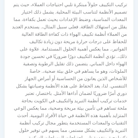
ركيب التكييف حلولاً مبتكرة تلبي احتياجات العملاء، حيث يتم
صميم الأنظمة لتناسب البيئة المحلية. يشمل ذلك اختيار
لمعدات المناسبة، وضبط الإعدادات بحيث تعمل بكفاءة، مما
قلل من استهلاك الطاقة. فعلى سبيل المثال،. يستخدم العديد
ن العملاء أنظمة تكييف الهواء ذات كفاءة الطاقة العالية
لحفاظ على درجات حرارة مريحة دون زيادة تكاليف
لفواتير،. مما يعكس أهمية الحلول المستدامة. علاوة على
لك،. تؤدي أنظمة التكييف دورًا ضروريًا في تحسين جودة
لهواء داخل المباني. يتضمن ذلك تقليل الرطوبة وتصفية
لملوثات، وهو ما يساهم في خلق بيئة صحية،. خاصةً
لأشخاص الذين يعانون من الحساسية أو أمراض الجهاز
لتنفسي. لذا، يعد الحفاظ على هذه الأنظمة وصيانتها بشكل
وري أمرًا ضروريًا لضمان أداءها الأمثل. باختصار، تعتبر
دمات تركيب أنظمة التبريد والتكييف في الكويت بحاجة
لحة تساهم في تأمين بيئة مريحة وصحية، مما يعكس الوعي
لمتزايد بأهمية هذه الأنظمة في حياة الأفراد اليومية. أحدث
لتقنيات والمعدات المستخدمة يتطور مجال تركيب أنظمة
لتبريد والتكييف بشكل مستمر، مما يسهم في توفير حلول
كنولوجية متقدمة تلبي احتياجات المساحات السكنية