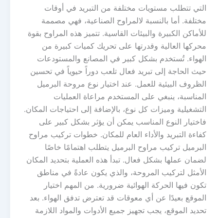
التي تتطلب مستويات مختلفة من التبريد في أوقات
مختلفة. أما بالنسبة لالمراوح الصناعية، فهي مصممة
للأماكن الكبيرة والبيئات القاسية. تتميز هذه المراوح بقوة
محركها العالية وقدرتها على تحريك كميات كبيرة من
الهواء. تُستخدم بشكل كبير في المصانع والمستودعات
حيث الحاجة إلى تبريد فعال تلعب دوراً حيوياً في تحسين
الظروف البيئية للعمل. عند اختيار نوع مروحة البرميل
المناسبة، ينبغي على المستخدم مراعاة العمليات
التشغيلية وميزات كل نوع، بالإضافة إلى احتياجات المكان.
فاختيار النوع المناسب يمكن أن يؤثر بشكل كبير على
كفاءة التبريد والأداء العام للمكان. خطوات تركيب مراوح
البرميل تركيب مراوح البرميل يتطلب اهتمامًا خاصًا
لضمان عملها بشكل فعال. تبدأ هذه العملية بتحديد المكان
الأمثل لتركيب المروحة، والذي يكون عادةً في مناطق
تكون فيها الحركة الهوائية ضرورية. من المهم اختيار
الموقع بعيدًا عن أي معوقات قد تعترض تدفق الهواء. بعد
تحديد الموقع، يجب تجهيز جميع الأدوات والمواد اللازمة