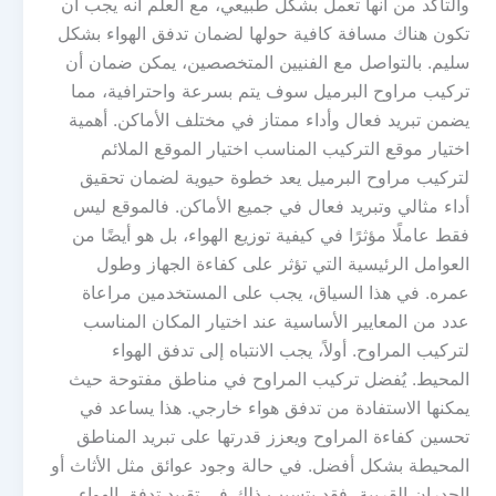
والتأكد من أنها تعمل بشكل طبيعي، مع العلم أنه يجب أن
تكون هناك مسافة كافية حولها لضمان تدفق الهواء بشكل
سليم. بالتواصل مع الفنيين المتخصصين، يمكن ضمان أن
تركيب مراوح البرميل سوف يتم بسرعة واحترافية، مما
يضمن تبريد فعال وأداء ممتاز في مختلف الأماكن. أهمية
اختيار موقع التركيب المناسب اختيار الموقع الملائم
لتركيب مراوح البرميل يعد خطوة حيوية لضمان تحقيق
أداء مثالي وتبريد فعال في جميع الأماكن. فالموقع ليس
فقط عاملًا مؤثرًا في كيفية توزيع الهواء، بل هو أيضًا من
العوامل الرئيسية التي تؤثر على كفاءة الجهاز وطول
عمره. في هذا السياق، يجب على المستخدمين مراعاة
عدد من المعايير الأساسية عند اختيار المكان المناسب
لتركيب المراوح. أولاً، يجب الانتباه إلى تدفق الهواء
المحيط. يُفضل تركيب المراوح في مناطق مفتوحة حيث
يمكنها الاستفادة من تدفق هواء خارجي. هذا يساعد في
تحسين كفاءة المراوح ويعزز قدرتها على تبريد المناطق
المحيطة بشكل أفضل. في حالة وجود عوائق مثل الأثاث أو
الجدران القريبة، فقد يتسبب ذلك في تقييد تدفق الهواء