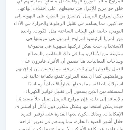
المراوح مثالية لتوزيع الهواء بشكل متساوٍ، مما يسهم في
خلق جو مريح للأفراد في محيطهم. على اختلاف أنواعها،
يمكن لمراوح البرميل أن تعزز من القدرة على التهوية إلى
حد كبير، مما يساهم في تقليل الرطوبة والحرارة في الأداء
اليومي، خاصة في البيئات الساخنة مثل الكويت. واحدة
من المزايا الرئيسية لمراوح البرميل هي مرونتها في
الاستخدام، حيث يمكن تركيبها بسهولة في مجموعة
متنوعة من الأماكن، بما في ذلك المكاتب والمصانع
وساحات الفعاليات. هذا يضمن أن الأفراد قادرون على
العمل والعيش في بيئات مريحة، مما يحسن من إنتاجيتهم
ورفاهيتهم. كما أن هذه المراوح تتمتع بكفاءة عالية في
استهلاك الطاقة، مما يجعلها خياراً اقتصادياً ومناسبًا
للمستخدمين الذين يسعون إلى تقليل فواتير الكهرباء.
بالإضافة إلى ذلك، فإن مراوح البرميل تمثل حلاً مستدامًا،
حيث يمكن استخدامها بشكل متكرر دون تآكل أو استنزاف
الإمكانيات. وبذلك، يكون لديها القدرة على توفير التبريد
خلال أشهر الصيف الحارة، مما يساهم في تعزيز الراحة
والرفاهية في كافة الأماكن، لا سيما عندما يكون الطقس