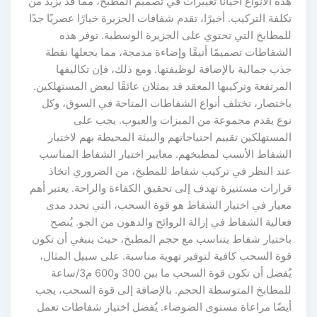
ذه الأنواع أحيانًا تغييرات في تصميم المطبخ، مما قد يزيد من
كلفة التركيب. أخيرًا، تقدم شفافات الجزيرة خيارًا عصريًا جدًا
لمطابخ التي تحتوي على الجزيرة الوسطية. توفر هذه
لشفاطات تصميمًا أنيقًا وإضاءة مدمجة، مما يجعلها نقطة
ذب جمالية بالإضافة لوظيفتها. ومع ذلك، فإن تكاليفها
لمرتفعة وتركيبها المعقد قد يمثلان عائقًا لبعض المستهلكين.
اختصار، تختلف أنواع الشفاطات المتاحة في السوق، وكل
وع يقدم مجموعة من الميزات والعيوب. يجب على
لمستهلكين تقييم احتياجاتهم والبيئة المحيطة بهم لاختيار
لشفاط الأنسب لمطبخهم. معايير اختيار الشفاط المناسب
ند النظر في تركيب شفاط للمطبخ، من الضروري اتخاذ
رارات مستنيرة تهدف إلى تحقيق الكفاءة والراحة. يعتبر أهم
عيار في اختيار الشفاط هو قوة السحب، التي تحدد مدى
عالية الشفاط في إزالة الروائح والدهون من الجو. يُنصح
اختيار شفاط يتناسب مع حجم المطبخ، حيث ينبغي أن تكون
وة السحب كافية لتوفير تهوية مناسبة. على سبيل المثال،
يُفضل أن تكون قوة السحب ما بين 300 و600 م3/ساعة
لمطابخ المتوسطة الحجم. بالإضافة إلى قوة السحب، يجب
يضًا مراعاة مستوى الضوضاء. يُفضل اختيار شفاطات تعمل