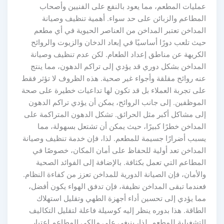
مليات المطعم، مما يعود بالنفع على الفنيين وأصحاب
لمطاعم والزبائن على حد سواء. أهمية تنظيف وصيانة
لمداخن تعتبر المداخن من العناصر الحيوية في أي مطعم
يث تلعب دورًا أساسيًا في إبعاد الدخان والزيوت والروائح
لكريهة عن مناطق إعداد الطعام. لكن عدم تنظيف وصيانة
لمداخن بشكل دوري قد يؤدي إلى تراكم الدهون، مما ينتج
نه روائح مقلقة وأجواء غير صحية. هذه الظروف لا تؤثر فقط
لى تجربة العملاء بل قد تكون لها تداعيات خطيرة على صحة
لموظفين. إلى جانب الروائح، يمكن أن يؤدي تراكم الدهون
لى مشاكل أكبر مثل الحرائق. تشكل الدهون المتراكمة على
لمداخن خطرًا كبيرًا، حيث يمكن أن تشتعل بسهولة، مما
سبب أضرارًا جسيمة للمطعم. لذا، فإن خدمة تنظيف وصيانة
لمداخن تعد أولية للحفاظ على أمان المكان، خصوصًا في
لمطاعم التي تعمل بكثافة. بالإضافة إلى الفوائد الصحية
الأمان، فإن الصيانة الدورية للمداخن تعزز من كفاءة النظام.
عندما تبقى المداخن نظيفة، فإن تدفق الهواء يكون أفضل،
ما يؤدي إلى تحسين أداء أجهزة الطهي وتقليل استهلاك
لطاقة. هذا بدوره ينظر إليه كوسيلة فاعلة لتقليل التكاليف
لتشغيلية للمطعم. لذا، ينبغي على مالكي المطاعم اعتبار