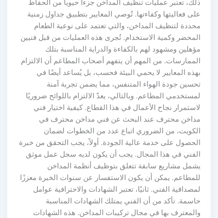
لك، تعتبر عمليات تنظيف المداخن جزءاً حيوياً من الحفاظ
لى فعاليتها وكفاءتها. تُوصي المعايير بتطبيق جداول زمنية
حددة لتنظيف المداخن، والتي تعتمد على نوعية الطعام
لمحضر وكمية الاستخدام. تُجرى هذه العمليات من قبل فنيين
ؤهلين ومشهود لهم بالكفاءة والدراية المناسبة بتلك
لممارسات. من المهم أن يتفهم أصحاب المطاعم أن الالتزام
هذه المعايير لا يحمي البيئة فحسب، بل يُساعد أيضًا في
حسين جودة الهواء المتنفس، مما يضمن تجربة آمنة
مستخدمي المطاعم. وبالتالي، يعدّ الالتزام باللوائح ضروريًا
استمرار نجاح الأعمال في هذا القطاع. كيفية اختيار فني
داخن محترف عند البحث عن فني مداخن محترف في
لكويت، من الضروري اتباع عدد من الخطوات لضمان
لحصول على خدمة عالية الجودة. أولاً، يجب التحقق من خبرة
لفني في هذا المجال. يجب أن يكون لديه سجل عمل موثق
شمل مشاريع سابقة تتعلق بتوظيف أنظمة المداخن
لمطاعم. يمكن أن يكون الاستفسار عن سنوات الخبرة معززًا
مصداقية الفني. ثانيًا، تعتبر الشهادات والاحترافية عوامل
اسمة. تأكد من أن الفني يمتلك الشهادات المناسبة
المعترف بها في مجال تركيبات المداخن. هذه الشهادات