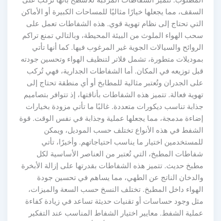
لمطلوب. تتميز الشفاطات المركبة للأسطح بأنها تُركب على
لسقف، مما يجعلها خيارًا مثاليًا للمساحات الكبيرة أو الأماكن
لتي تحتاج إلى نظام تهوية قوي. هذه الشفاطات تعمل على
حب الهواء الملوث من البيئة المحيطة، وبالتالي تمنع تراكم
لروائح والسيالات الجوية غير المرغوب فيها. كما أنها تأتي
موديلات متطورة، تشمل فلاتر لتنظيف الهواء وتحسين جودته
بل توزيعه في المكان. أما الشفاطات الجدارية، فهي تُركب
لى الجدران وتُعتبر مثالية للمطابخ أو أي منطقة تحتاج إلى
هوية فعالة. تتميز هذه الشفاطات بأناقتها، إذ تتوافر بتصاميم
ذابة تناسب ديكورات متعددة. غالبًا ما تأتي مزودة بخيارات
ضاءة مدمجة، مما يجعلها عملية وجذابة في نفس الوقت. قوة
لشفط في هذه الأنواع تختلف حسب الموديل، ويمكن
لمستخدمين اختيار ما يناسب احتياجاتهم. وأخيرًا، تأتي
فاطات المطبخ، التي تُعتبر من العناصر الأساسية لكل
طبخ حديث. تتميز هذه الشفاطات بقدرتها على إزالة الأبخرة
الدخان الناتج عن الطهي، مما يساهم في تحسين جودة
لهواء داخل المطبخ. تختلف النسخ حسب السعة والميزات،
ثل وجود حساسات أو تقنيات حديثة تساعد في زيادة كفاءة
ملية الشفط. معايير اختيار الشفاط المناسب عند التفكير