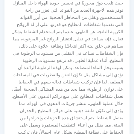
يث تلعب دورًا محوريًا في تحسين جودة الهواء داخل المنازل.
وفر هذه الأجهزة العديد من الفوائد التي تعزز من راحة
لمستخدمين وتقلل من المخاطر الصحية. من أبرز الفوائد
لتي تقدمها شفاطات المطابخ هو قدرتها على إزالة الروائح
لكريهة الناتجة عن الطهي. عندما يتم استخدام الشفاط بشكل
عال، فإنه يساعد في تقليل انتشار الروائح غير المرغوبة، مما
ساهم في خلق بيئة أكثر انتعاشًا ونظافة. علاوة على ذلك،
إن الشفاطات تساعد في التقليل من مستويات الرطوبة في
لمطبخ. أثناء عملية الطهي، قد ترتفع مستويات الرطوبة
سبب بخار الماء المتصاعد. يمكن لهذه الرطوبة الزائدة أن
ؤدي إلى مشاكل مثل تكوّن العفن والفطريات في المساحات
لمغلقة. لذا فإن تركيب شفاطات فعالة يسهم في الحفاظ
لى توازن الرطوبة، مما يحد من هذه المشاكل الصحية. أيضًا،
عمل شفاطات المطابخ على منع تراكم الدهون على الأسطح.
لال عملية الطهي، تنتشر جزيئات الدهون في الهواء، مما
ؤدي إلى تكوّن طبقة دهنية على خزائن المطبخ والجدران.
فضل الشفاط، يتم استنشاق هذه الجزيئات وإخراجها من
لبيئة، مما يقلل من أعباء التنظيف المستمرة ويعمل على
لحفاظ على نظافة المطبخ بشكل عام. إجمالاً، فإن تركيب