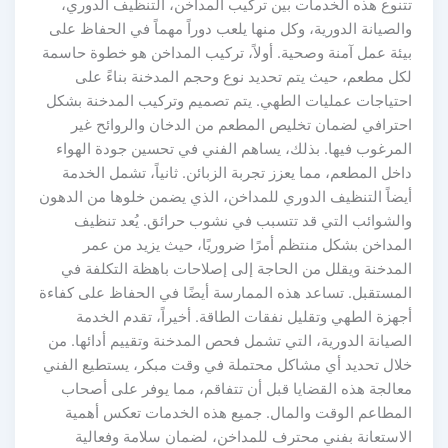
تنوع هذه الخدمات بين تركيب المداخن، التنظيف الدوري،
الصيانة الدورية، وكل منها يلعب دوراً مهماً في الحفاظ على
يئة عمل آمنة وصحية. أولاً، تركيب المداخن هو خطوة حاسمة
كل مطعم، حيث يتم تحديد نوع وحجم المدخنة بناءً على
حتياجات عمليات الطهي. يتم تصميم وتركيب المدخنة بشكل
حترافي لضمان تخليص المطعم من الدخان والروائح غير
لمرغوب فيها. بذلك، يساهم الفني في تحسين جودة الهواء
اخل المطعم، مما يعزز تجربة الزبائن. ثانياً، تشمل الخدمة
يضاً التنظيف الدوري للمداخن، الذي يضمن خلوها من الدهون
الشوائب التي قد تتسبب في نشوب حرائق. يُعد تنظيف
لمداخن بشكل منتظم أمرًا ضروريًا، حيث يزيد من عمر
لمدخنة ويقلل من الحاجة إلى إصلاحات باهظة التكلفة في
لمستقبل. تساعد هذه الممارسة أيضًا في الحفاظ على كفاءة
جهزة الطهي وتقليل نفقات الطاقة. أخيراً، تقدم الخدمة
لصيانة الدورية، التي تشمل فحص المدخنة وتقييم أدائها. من
لال تحديد أي مشاكل محتملة في وقت مبكر، يستطيع الفني
عالجة هذه القضايا قبل أن تتفاقم، مما يوفر على أصحاب
لمطاعم الوقت والمال. جميع هذه الخدمات تعكس أهمية
لاستعانة بفني محترف للمداخن، لضمان سلامة وفعالية