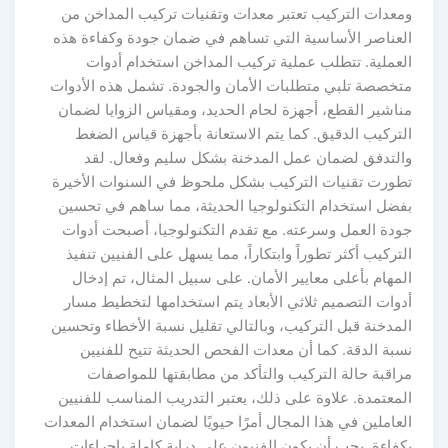
معدات التركيب تعتبر معدات وتقنيات تركيب المداخن من
لعناصر الأساسية التي تساهم في ضمان جودة وكفاءة هذه
لعملية. تتطلب عملية تركيب المداخن استخدام أدوات
تخصصة تلبي متطلبات الأمان والجودة. تشمل هذه الأدوات
ناشير القطع، أجهزة لحام الحديد، ومقياس الزوايا لضمان
لتركيب الدقيق. كما يتم الاستعانة بأجهزة قياس الضغط
التدفق لضمان عمل المدخنة بشكل سليم وفعال. لقد
طورت تقنيات التركيب بشكل ملحوظ في السنوات الأخيرة
فضل استخدام التكنولوجيا الحديثة، مما ساهم في تحسين
ودة العمل وسرعته. مع تقدم التكنولوجيا، أصبحت أدوات
لتركيب أكثر تطوراً وابتكاراً، مما يسهل على الفنيين تنفيذ
لمهام بأعلى معايير الأمان. على سبيل المثال، تم إدخال
دوات التصميم ثلاثي الأبعاد يتم استخدامها لتخطيط مسار
لمدخنة قبل التركيب، وبالتالي تقليل نسبة الأخطاء وتحسين
سبة الدقة. كما أن معدات الفحص الحديثة تتيح للفنيين
راقبة حالة التركيب والتأكد من مطابقتها للمواصفات
لمعتمدة. علاوة على ذلك، يعتبر التدريب المناسب للفنيين
لعاملين في هذا المجال أمرًا حيويًا لضمان استخدام المعدات
كفاءة. يجب أن يكون الفنيون على دراية كاملة بإجراءات