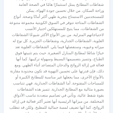
فاطات المطابخ يمثل استثمارًا هامًا في الصحة العامة
راحة السكان. من خلال تحسين جودة الهواء، يمكن
لمستخدمين الاستمتاع بتجربة طهي أكثر أمانًا وصحة. أنواع
لشفاطات المتاحة تتوفر في السوق الكويتية مجموعة متنوعة
ن الشفاطات، مما يتيح للمستهلكين اختيار الأنسب
احتياجاتهم المنزلية. من بين الأنواع الأكثر شيوعًا الشفاطات
لعلوية، الشفاطات الجدارية، وشفاطات الجزيرة. كل نوع له
يزاته وعيوبه، وسنفصلها فيما يلي. الشفاطات العلوية تعد
يارًا شائعًا لمطابخ المنازل الصغيرة. حيث يتم تثبيتها فوق
لطباخ، وتتميز بتصميمها البسيط وسهولة تركيبها. كما أنها
عالة في إزالة الروائح والدخان المتصاعد أثناء الطهي. ومع
لك، فإن قدرتها على تحسين التهوية قد تكون محدودة مقارنة
الأنواع الأخرى، مما يجعلها غير مناسبة للمطابخ الكبيرة أو
لمساحات المفتوحة. أما الشفاطات الجدارية، فهي تتناسب
صورة مثالية مع المطابخ الجدارية. تتميز هذه الشفاطات
قوة شفط عالية، وتأتي في تصاميم متعددة تناسب الأذواق
لمختلفة. من ميزاتها الرئيسية أنها تعتبر أكثر فعالية في إزالة
لروائح، كما أنها تضيف لمسة جمالية للمطبخ. ولكن قد تتطلب