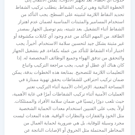
دوث أي أخطاء. بعد تجهيز الأدوات، يمكن الانتقال إلى
لخطوة التالية وهي تركيب الشفاط. يتطلب تركيب الشفاط
حديد النقاط اللازمة لتثبيته على السطح. يجب التأكد من
ستخدام المسامير والمثبتات المناسبة لضمان عدم اهتزاز
لشفاط أثناء التشغيل. بعد تثبيته، يتم توصيل الجهاز بمصدر
لطاقة. من المهم التأكد من عدم وجود أي كابلات مكشوفة أو
ير مثبتة بشكل جيد لتحسين سلامة الاستخدام. أخيراً، يجب
ختبار أداء الشفاط للتأكد من عمله بكفاءة. قم بتشغيل الجهاز
التحقق من تدفق الهواء وجميع الوظائف المخصصة له. إذا
ان هناك أي عطل أو عيب، يجب مراجعة التركيب واتباع
لتعليمات اللازمة للتصحيح. بمتابعة هذه الخطوات بدقة، يمكن
مان تركيب احترافي للشفاطات يحقق تهوية ممتازة في
لمساحة المعنية. الإجراءات الأمنية أثناء التركيب تعتبر
لعمليات الأمنية أثناء تركيب الشفاطات أمرًا في غاية الأهمية،
يث تلعب دورًا رئيسيًا في ضمان سلامة الأفراد والممتلكات.
ولاً، يجب على الفنيين استخدام معدات الحماية الشخصية
ثل الخوذ والقفازات والنظارات الواقية. هذه المعدات ليست
جرد وسيلة للوقاية، بل هي ضرورية لحماية العمال من
لمخاطر المحتملة مثل الحروق أو الإصابات الناتجة عن