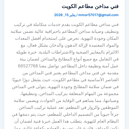
ني مداخن مطاعم الكويت
mmor57017@gmail.co
/
يناير 15, 2026
ني مداخن مطاعم الكويت يقدم خدمات متكاملة في تركيب
تنظيف وصيانة مداخن المطاعم باحترافية عالية تضمن سلامة
لمكان وجودة التهوية. نحرص على استخدام أفضل المعدات
المواد المعتمدة لإزالة الدهون والدخان بشكل فعال، مع
لالتزام بالمعايير الصحية والاشتراطات البلدية. خبرة طويلة
ي التعامل مع جميع أنواع المطابخ والمداخن لضمان بيئة
عمل آمنة ونظيفة داخل المطاعم. تواصل معنا 66527768
قدمة عن فني مداخن المطاعم يعتبر فني المداخن من
لعناصر الأساسية في مطاعم الكويت، حيث يشغل دورًا حيويًا
ي ضمان سلامة المطابخ وجودة التهوية. يتولى فني المداخن
جموعة من المهام المتعلقة بتركيب المداخن، وتنظيفها،
صيانتها، مما يساهم في الوقاية من الحوادث ويضمن سلامة
لموظفين والزوار في المطعم. تعد عملية تركيب المداخن
زءاً حيوياً من التصميم الداخلي للمطعم، حيث يتم دمجها في
لنظام العام للتهوية. يتطلب هذا العمل خبرة فنية لضمان أن
كون المداخن قادرة على تصريف العوادم بكفاءة عالية، مما