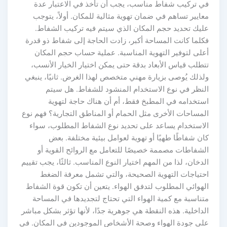
ي تركيب شفاط مناسب، يجب أن تأخذ في الاعتبار عدة
عايير تساهم في ضمان تهوية مثالية للمكان. أولاً، يتوجب
ليك تحديد حجم المكان الذي سيتم فيه تركيب الشفاط.
كلما كانت المساحة أكبر، زادت الحاجة إلى شفاط ذو قدرة
على لتوفير التهوية المناسبة. عملية حساب حجم المكان
تطلب قياس الأبعاد بدقة حتى يمكن اختيار الخيار الأنسب،
لذلك يُوصى بزيارة مهني متخصص لهذا الغرض. ثانيًا، ينبغي
لنظر في نوع الاستخدام المنشود للشفاط. هل سيتم
ستخدامه في المطبخ فقط، أم أن هناك حاجة لتهوية
لمساحات الأخرى مثل الحمام أو المناطق التجارية؟ فهم نوع
لاستخدام يساعد على تحديد نوع الشفاط المطلوب، سواء
ان شفاطًا طهيًا أو تهوية لعوامل بيئية مختلفة. بعض
لشفاطات مصممة خصيصًا للتعامل مع الروائح القوية أو
لدخان، لذا من المهم اختيار النوع المناسب. ثالثًا، يجب تقييم
حتياجات التهوية الصحيحة، والتي تشمل معرفة الضغط
لهوائي المطلوب لتدفق الهواء. يتعين أن تكون قوة الشفاط
تناسبة مع كمية الهواء التي تحتاج لتجديدها في المساحة
لداخلية. هذه النقطة هي جوهرية جدًا، لأنها تؤثر بشكل مباشر
لى جودة الهواء وصحة الأشخاص الموجودين في المكان. في