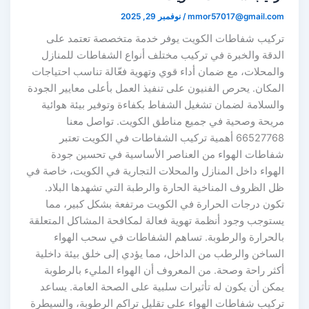
mmor57017@gmail.co
/
نوفمبر 29, 2025
ركيب شفاطات الكويت يوفر خدمة متخصصة تعتمد على
لدقة والخبرة في تركيب مختلف أنواع الشفاطات للمنازل
المحلات، مع ضمان أداء قوي وتهوية فعّالة تناسب احتياجات
لمكان. يحرص الفنيون على تنفيذ العمل بأعلى معايير الجودة
السلامة لضمان تشغيل الشفاط بكفاءة وتوفير بيئة هوائية
ريحة وصحية في جميع مناطق الكويت. تواصل معنا
66527768 أهمية تركيب الشفاطات في الكويت تعتبر
فاطات الهواء من العناصر الأساسية في تحسين جودة
لهواء داخل المنازل والمحلات التجارية في الكويت، خاصة في
ل الظروف المناخية الحارة والرطبة التي تشهدها البلاد.
كون درجات الحرارة في الكويت مرتفعة بشكل كبير، مما
ستوجب وجود أنظمة تهوية فعالة لمكافحة المشاكل المتعلقة
الحرارة والرطوبة. تساهم الشفاطات في سحب الهواء
لساخن والرطب من الداخل، مما يؤدي إلى خلق بيئة داخلية
كثر راحة وصحة. من المعروف أن الهواء المليء بالرطوبة
مكن أن يكون له تأثيرات سلبية على الصحة العامة. يساعد
ركيب شفاطات الهواء على تقليل تراكم الرطوبة، والسيطرة