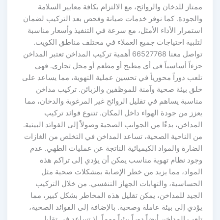
متاز للدخان والروائح، مع الالتزام بكافة معايير السلامة
الجودة. كما نوفر خدمات صيانة وفحص بعد التركيب لضمان
ستمرار الأداء الأمثل، مع سرعة في التنفيذ وأسعار مناسبة
تلبية احتياجات جميع العملاء في مختلف مناطق الكويت.
تواصل معنا 66527768 أهمية تركيب المداخن تعتبر المداخن
زءاً أساسياً في أي مطبخ أو مطعم أو محل تجاري. فهي
لعب دوراً محورياً في تحسين عملية التهوية، مما يساعد على
لق بيئة صحية وآمنة للموظفين والزبائن. تركيب مداخن
ناسبة يساهم في تقليل الروائح غير المرغوبة والدخان، مما
عزز من جودة الهواء داخل المكان. تتنوع فوائد تركيب
لمداخن، بدءًا من الجوانب الصحية وصولاً إلى الفوائد البيئية.
ن الناحية الصحية، تساعد المداخن في التخلص من الغازات
لضارة والمواد الكيميائية الناتجة عن عمليات الطهي. عدم
جود نظام تهوية مناسب يمكن أن يؤدي إلى تراكم هذه
لمواد، مما يزيد من خطر الإصابة بمشكلات صحية مثل
لحساسية، والتهابات الجهاز التنفسي. من خلال التركيب
لجيد للمداخن، يمكن تقليل هذه المخاطر بشكل كبير، مما
ؤدي إلى بيئة عاملة وصحية. بالإضافة إلى الفوائد الصحية،
لعب المداخن أيضاً دوراً بيئياً مهماً. إذ تساعد في تقليل