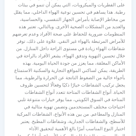
لى الفطريات والميكروبات، التي يمكن أن تنمو في بيئات
طبة. هذا يساهم في تحسين نوعية الهواء الداخلي، مما يقلل
ن مخاطر الإصابة بأمراض الجهاز التنفسي، والحساسية،
العديد من المشكلات الصحية الأخرى. وبالتالي، تعتبر هذه
لمنظومات ضرورية للحفاظ على صحة الأفراد وعدم تعرضهم
لأمراض المرتبطة بالهواء غير النقي. علاوة على ذلك، توفر
فاطات الهواء زيادة في مستوى الراحة داخل المنازل. من
لال تحسين التهوية وتدفق الهواء، يشعر الأفراد بالراحة في
لأماكن المغلقة، مما يعزز من جودة الحياة اليومية. بهذه
لطريقة، يمكن لساكني المواقع التجارية والسكنية الاستمتاع
أجواء خالية من الضغوط الناتجة عن الحرارة والرطوبة، مما
جعل تركيب الشفاطات خيارًا ذكيًا وفعالًا لتحسين ظروف
لحياة. أنواع الشفاطات المتاحة تتعدد أنواع الشفاطات
لمتاحة في السوق الكويتي، مما يوفر خيارات متنوعة تلبي
حتياجات مختلف المستخدمين وتضمن تهوية مثالية في
لمنازل والمطاعم. من بين هذه الأنواع، الشفاطات المركبة
لأسطح، والشفاطات الجدارية، وشفاطات المطبخ. يعتبر
ختيار النوع المناسب أمرًا بالغ الأهمية لتحقيق الأداء