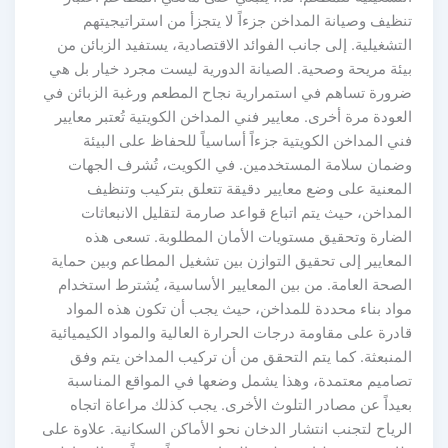
نظيف وصيانة المداخن جزءاً لا يتجزأ من استراتيجيتهم
لتشغيلية. إلى جانب الفوائد الاقتصادية، يستفيد الزبائن من
يئة مريحة وصحية. الصيانة الدورية ليست مجرد خيار بل هي
رورة تساهم في استمرارية نجاح المطعم ورغبة الزبائن في
لعودة مرة أخرى. معايير فني المداخن الكويتية تُعتبر معايير
ني المداخن الكويتية جزءاً أساسياً للحفاظ على البيئة
ضمان سلامة المستخدمين. في الكويت، تُشرف الجهات
لمعنية على وضع معايير دقيقة تتعلق بتركيب وتنظيف
لمداخن، حيث يتم اتباع قواعد صارمة لتقليل الانبعاثات
لضارة وتحقيق مستويات الأمان المطلوبة. تسعى هذه
لمعايير إلى تحقيق التوازن بين تشغيل المطاعم وبين حماية
لصحة العامة. من بين المعايير الأساسية، يُشترط استخدام
واد بناء محددة للمداخن، حيث يجب أن تكون هذه المواد
ادرة على مقاومة درجات الحرارة العالية والمواد الكيميائية
لمنبعثة. كما يتم التحقق من أن تركيب المداخن يتم وفق
صاميم معتمدة، وهذا يشمل وضعها في المواقع المناسبة
عيداً عن مصادر التلوث الأخرى. يجب كذلك مراعاة اتجاه
لرياح لتجنب انتشار الدخان نحو الأماكن السكانية. علاوة على