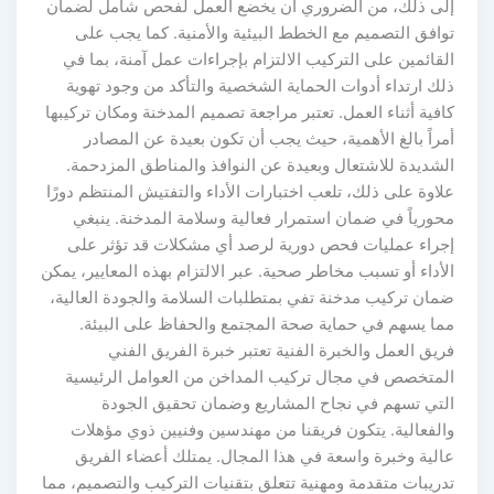
لى ذلك، من الضروري أن يخضع العمل لفحص شامل لضمان
وافق التصميم مع الخطط البيئية والأمنية. كما يجب على
لقائمين على التركيب الالتزام بإجراءات عمل آمنة، بما في
لك ارتداء أدوات الحماية الشخصية والتأكد من وجود تهوية
افية أثناء العمل. تعتبر مراجعة تصميم المدخنة ومكان تركيبها
مراً بالغ الأهمية، حيث يجب أن تكون بعيدة عن المصادر
لشديدة للاشتعال وبعيدة عن النوافذ والمناطق المزدحمة.
لاوة على ذلك، تلعب اختبارات الأداء والتفتيش المنتظم دورًا
حورياً في ضمان استمرار فعالية وسلامة المدخنة. ينبغي
جراء عمليات فحص دورية لرصد أي مشكلات قد تؤثر على
لأداء أو تسبب مخاطر صحية. عبر الالتزام بهذه المعايير، يمكن
مان تركيب مدخنة تفي بمتطلبات السلامة والجودة العالية،
ما يسهم في حماية صحة المجتمع والحفاظ على البيئة.
ريق العمل والخبرة الفنية تعتبر خبرة الفريق الفني
لمتخصص في مجال تركيب المداخن من العوامل الرئيسية
لتي تسهم في نجاح المشاريع وضمان تحقيق الجودة
الفعالية. يتكون فريقنا من مهندسين وفنيين ذوي مؤهلات
الية وخبرة واسعة في هذا المجال. يمتلك أعضاء الفريق
دريبات متقدمة ومهنية تتعلق بتقنيات التركيب والتصميم، مما