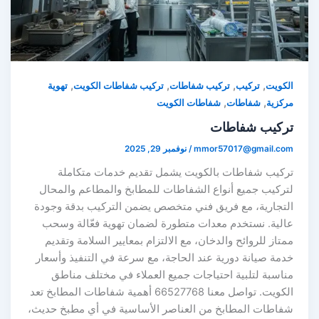
,
,
,
,
لكويت
تركيب
تركيب شفاطات
تركيب شفاطات الكويت
تهوية
,
,
ركزية
شفاطات
شفاطات الكويت
ركيب شفاطات
mmor57017@gmail.co
/
نوفمبر 29, 2025
ركيب شفاطات بالكويت يشمل تقديم خدمات متكاملة
تركيب جميع أنواع الشفاطات للمطابخ والمطاعم والمحال
لتجارية، مع فريق فني متخصص يضمن التركيب بدقة وجودة
الية. نستخدم معدات متطورة لضمان تهوية فعّالة وسحب
متاز للروائح والدخان، مع الالتزام بمعايير السلامة وتقديم
دمة صيانة دورية عند الحاجة، مع سرعة في التنفيذ وأسعار
ناسبة لتلبية احتياجات جميع العملاء في مختلف مناطق
الكويت. تواصل معنا 66527768 أهمية شفاطات المطابخ تعد
فاطات المطابخ من العناصر الأساسية في أي مطبخ حديث،