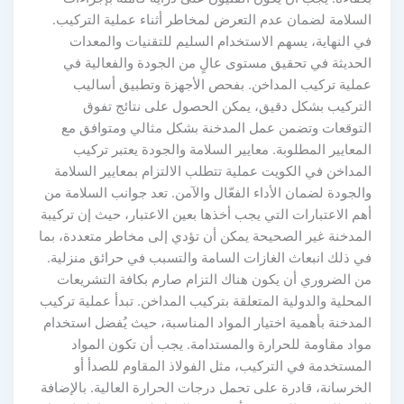
لسلامة لضمان عدم التعرض لمخاطر أثناء عملية التركيب.
ي النهاية، يسهم الاستخدام السليم للتقنيات والمعدات
لحديثة في تحقيق مستوى عالٍ من الجودة والفعالية في
ملية تركيب المداخن. بفحص الأجهزة وتطبيق أساليب
لتركيب بشكل دقيق، يمكن الحصول على نتائج تفوق
لتوقعات وتضمن عمل المدخنة بشكل مثالي ومتوافق مع
لمعايير المطلوبة. معايير السلامة والجودة يعتبر تركيب
لمداخن في الكويت عملية تتطلب الالتزام بمعايير السلامة
الجودة لضمان الأداء الفعّال والآمن. تعد جوانب السلامة من
هم الاعتبارات التي يجب أخذها بعين الاعتبار، حيث إن تركيبة
لمدخنة غير الصحيحة يمكن أن تؤدي إلى مخاطر متعددة، بما
ي ذلك انبعاث الغازات السامة والتسبب في حرائق منزلية.
ن الضروري أن يكون هناك التزام صارم بكافة التشريعات
لمحلية والدولية المتعلقة بتركيب المداخن. تبدأ عملية تركيب
لمدخنة بأهمية اختيار المواد المناسبة، حيث يُفضل استخدام
واد مقاومة للحرارة والمستدامة. يجب أن تكون المواد
لمستخدمة في التركيب، مثل الفولاذ المقاوم للصدأ أو
لخرسانة، قادرة على تحمل درجات الحرارة العالية. بالإضافة