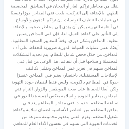
قلل من مخاطر تراكم الغاز أو الدخان في المناطق المخصصة
لطهي. بالإضافة إلى التركيب، يلعب فني المداخن دورًا رئيسيًا
ي عمليات التنظيف التوصيات. إن تراكم الدهون والأوساخ
ي أنظمة التهوية يمكن أن يؤدي إلى مخاطر صحية، بالإضافة
لى التأثير على كفاءة العمل. لذا، فإن فني المداخن يضمن
نظيف المداخن بشكل دوري، وفقاً للمعايير الصحية المطلوبة.
يضًا، تعتبر عمليات الصيانة الدورية ضرورية للحفاظ على أداء
لمداخن. من خلال فحص شامل للنظام، يتم تحديد المشكلات
لمحتملة وإصلاحها قبل أن تتفاقم. هذا الوعي من قبل فني
لمداخن يسهم في تعزيز عمر المداخن وتقليل تكاليف
لإصلاحات المستقبلية. باختصار، يعتبر فني المداخن عنصرًا
يويًا في المطاعم بالكويت، وليس فقط لضمان جودة التهوية
لكن أيضًا للحفاظ على صحة الموظفين والزوار. التزام فني
لمداخن بمعايير الجودة والسلامة يعكس أهمية هذا الدور في
ناعة المطاعم. خدمات فني مداخن المطاعم يعد فني
داخن المطاعم من العناصر الأساسية لضمان سلامة وكفاءة
شغيل المطعم. يقوم الفني بتقديم مجموعة متنوعة من
لخدمات الحيوية التي تسهم في تحسين الأداء العام للمطعم.