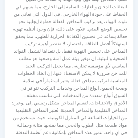
نبعاثات الدخان والغازات السامة إلى الخارج، مما يسهم في
لحفاظ على جودة الهواء الخارجي. في الدول التي تعاني من
لوث الهواء، يعد تركيب المداخن الفعالة خطوة إيجابية نحو
حسين الوضع البيئي. علاوة على ذلك، فإن وجود أنظمة تهوية
عالة يساعد في تحسين الكفاءة الحرارية للطهي، مما يحقق
ستهلاكاً أفضل للطاقة. باختصار، لا تقتصر أهمية تركيب
لمداخن على تحسين التهوية فقط، بل تتعداها لتشمل الفوائد
لصحية والبيئية. إن توفير بيئة عمل آمنة وصحية هو مطلب
ساسي لأي مؤسسة تجارية،. مما يجعل التركيب الجيد
لمداخن ضرورة لا يمكن الاستغناء عنها. إن اتخاذ الخطوات
لمناسبة لتركيب مداخن فعالة يعتبر استثماراً في سلامة
صحة الجميع. أنواع المداخن وخدمات التركيب تتوافر في
لسوق أنواع متعددة من المدخنات التي تناسب مختلف
لأذواق والاحتياجات. تُقسم المداخن بشكل رئيسي إلى نوعين:
لمداخن التقليدية والمداخن الحديثة. تُعتبر المداخن التقليدية
ن الخيارات الشائعة في المنازل الكويتية،. حيث تستخدم من
واد طبيعية مثل الطوب والحجر، مما يمنحها متانة وجمالية
ي آنٍ واحد. تتميز هذه المداخن بإمكانية دعم أنظمة التدفئة