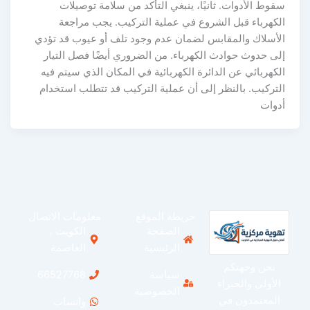
قوط الأدوات. ثانيًا، ينبغي التأكد من سلامة توصيلات
لكهرباء قبل الشروع في عملية التركيب. يجب مراجعة
لأسلاك والمقابس لضمان عدم وجود تلف أو عيوب قد تؤدي
لى حدوث حوادث الكهرباء. من الضروري أيضًا فصل التيار
لكهربائي عن الدائرة الكهربائية في المكان الذي سيتم فيه
لتركيب. بالنظر إلى أن عملية التركيب قد تتطلب استخدام
دوات
خريطة الموقع
معلومات الاتصال
الصفحة
الكويت ،
الرئيسية
العاصمة
نحن وجهتكم
سياسة
66527768
الأولى والخبراء
الخصوصية
المعتمدون في
واتساب