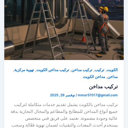
,
,
,
,
,
لكويت
تركيب
تركيب مداخن
تركيب مداخن الكويت
تهوية مركزية
,
داخن
مداخن الكويت
ركيب مداخن
mmor57017@gmail.co
/
نوفمبر 29, 2025
ركيب مداخن بالكويت يشمل تقديم خدمات متكاملة لتركيب
ميع أنواع المداخن للمطابخ والمطاعم والمحال التجارية بدقة
الية وجودة مضمونة. نعتمد على فريق فني متخصص
ستخدم أحدث المعدات والتقنيات لضمان تهوية فعّالة وسحب