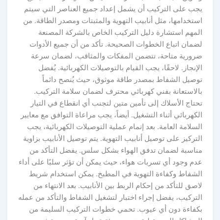
جب على التركيب أن يشمل إعداد جميع العناصر التي سيتم
ستخدامها، مثل أنابيب التهوية والمثبتات ومصدر الطاقة. من
لمهم استشارة دليل التركيب الخاص بالشركة المصنعة
ضمان اتباع الخطوات الصحيحة. تأكد من أن جميع الأدوات
رورية متاحة، تتضمن المفكات والمثاقب، لضمان سرعة
لإنجاز. لاحقًا، يجب القيام بالتوصيلات الكهربائية. يُفضل
وصيل الشفاط بمصدر طاقة موثوق، حيث يُنصح دائماً
الاستعانة بفني كهربائي محترف لضمان سلامة التركيب.
حتاج الأسلاك إلى تأمين متين لتجنب أي انقطاع في التيار
لكهربائي أثناء التشغيل. أيضاً، يجب مراعاة التوافق مع معايير
لسلامة العامة. بعد إتمام عملية التوصيلات الكهربائية، يجب
لتركيز على توصيل أنابيب التهوية. يتم توصيل الأنابيب بزاوية
ناسبة لضمان تدفق الهواء بشكل سلس. يفضل التأكد من
دم وجود أي تسربات هواء، حيث يمكن أن تؤثر سلبًا على أداء
لشفاط وكفاءة التهوية في المطبخ. يمكن استخدام شريط
اصق للتأكد من إحكام الربط بين الأنابيب. بعد الانتهاء من
لتركيب، يفضل إجراء اختبار لتشغيل الشفاط والتأكد من عمله
كفاءة دون أي عيوب. تحمي خطوات التركيب السليمة من