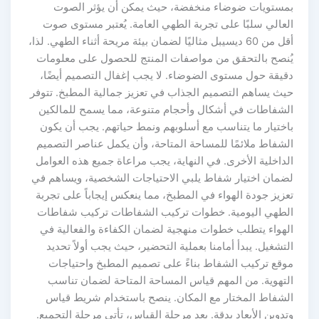
مستويات ضوضاء منخفضة، حيث يمكن أن يؤثر الصوت
لعالي سلبًا على تجربة الطهي العامة. يُعتبر مستوى صوت
أقل من 60 ديسيبل مثاليًا لضمان بيئة مريحة أثناء الطهي. لذا،
ُنصح بالتحقق من مواصفات المنتج للحصول على معلومات
قيقة حول مستوى الضوضاء. لا يجب إغفال التصميم أيضًا،
يث يساهم التصميم الجذاب في تعزيز جمالية المطبخ. تتوفر
لشفاطات في أشكال وأحجام متنوعة، مما يسمح للمالكين
اختيار ما يتناسب مع أسلوبهم ونمط حياتهم. يجب أن يكون
لشفاط ملائمًا للمساحة المتاحة، وأن يكمل عناصر التصميم
لداخلية الأخرى. في النهاية، يجب مراعاة جميع هذه العوامل
ضمان اختيار شفاط يلبي الاحتياجات الشخصية، ويساهم في
عزيز جودة الهواء في المطبخ، مما ينعكس إيجاباً على تجربة
لطهي اليومية. خطوات تركيب الشفاطات تركيب شفاطات
لهواء يتطلب خطوات منهجية لضمان الكفاءة والفعالية في
لتشغيل. يبدأ أمامنا بعملية التحضير، حيث يجب أولاً تحديد
وقع تركيب الشفاط بناءً على تصميم المطبخ واحتياجات
لتهوية. من المهم قياس المساحة المتاحة لضمان تناسب
لشفاط المختار مع المكان. ينصح باستخدام شريط قياس
تدوين الأبعاد بدقة. بعد مرحلة القياس، تأتي مرحلة التجميع.