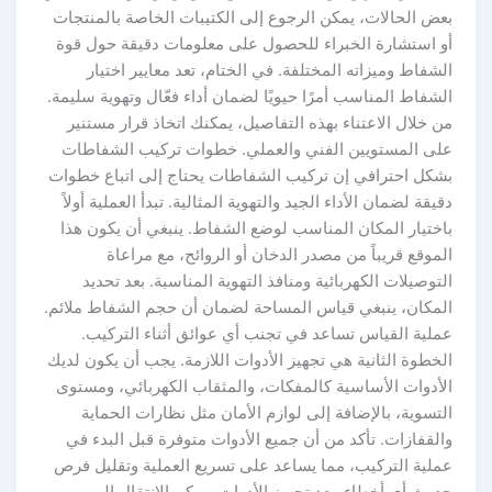
عض الحالات، يمكن الرجوع إلى الكتيبات الخاصة بالمنتجات
و استشارة الخبراء للحصول على معلومات دقيقة حول قوة
لشفاط وميزاته المختلفة. في الختام، تعد معايير اختيار
لشفاط المناسب أمرًا حيويًا لضمان أداء فعّال وتهوية سليمة.
ن خلال الاعتناء بهذه التفاصيل، يمكنك اتخاذ قرار مستنير
لى المستويين الفني والعملي. خطوات تركيب الشفاطات
شكل احترافي إن تركيب الشفاطات يحتاج إلى اتباع خطوات
قيقة لضمان الأداء الجيد والتهوية المثالية. تبدأ العملية أولاً
اختيار المكان المناسب لوضع الشفاط. ينبغي أن يكون هذا
لموقع قريباً من مصدر الدخان أو الروائح، مع مراعاة
لتوصيلات الكهربائية ومنافذ التهوية المناسبة. بعد تحديد
لمكان، ينبغي قياس المساحة لضمان أن حجم الشفاط ملائم.
ملية القياس تساعد في تجنب أي عوائق أثناء التركيب.
لخطوة الثانية هي تجهيز الأدوات اللازمة. يجب أن يكون لديك
لأدوات الأساسية كالمفكات، والمثقاب الكهربائي، ومستوى
لتسوية، بالإضافة إلى لوازم الأمان مثل نظارات الحماية
القفازات. تأكد من أن جميع الأدوات متوفرة قبل البدء في
ملية التركيب، مما يساعد على تسريع العملية وتقليل فرص