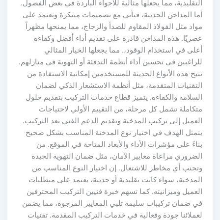
لتقليدية، مما يجعلها مثالية للأجواء الباردة في بعض الفصول.
ما المداخن الحديثة، فتأتي مع تصميمات مبتكرة وتعتمد على
واد مثل الفولاذ المقاوم للصدأ والزجاج، مما يمنحها مظهراً
صريًا. هذه المداخن قادرة على تقديم أداء أفضل وكفاءة
على في استخدام الوقود،. مما يجعلها الخيار المثالي
لراغبين في تحسين أداء أنظمة التدفئة أو التهوية في منازلهم.
تيح هذه الأنواع الحديثة للمستخدمين إمكانية الاستفادة من
لتقنيات المتقدمة، مثل أنظمة الاستشعار الذكي لضمان
لسلامة والكفاءة. يتميز قطاع خدمات التركيب بتقديم حلول
تكاملة تشمل كل مرحلة، من التقييم الأولي لاحتياجات
لعميل إلى تركيب المدخنة وتقديم الدعم الفني بعد التركيب.
تمثل الهدف في اختيار نوع المدخنة المناسب بشكل صحيح
ناءً على مؤشرات الأداء والأبعاد المتاحة في الموقع. من
لضروري مراعاة معايير الأمان، مثل ضمان التهوية الجيدة
تجنب أي مخاطر للاشتعال. إن اختيار النوع المناسب من
لمدخنة، سواء كانت تقليدية أو حديثة، يعتمد على متطلبات
لعميل وميزانيته. كما تسهم خبرة فنيين التركيب المحترفين
ي ضمان تركيبات سليمة تلبي المعايير المرجوة، مما يضمن
عملائنا جودة وفعالية في خدمات التركيب المقدمة. تقنيات