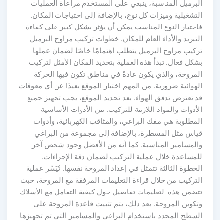
لبرميل المناسبة، ينبغي على المستخدم مراعاة العمليات
لتشغيلية وميزات كل نوع، بالإضافة إلى احتياجات المكان.
اختيار النوع المناسب يمكن أن يؤثر بشكل كبير على كفاءة
لتبريد والأداء العام للمكان. خطوات تركيب مراوح البرميل
ركيب مراوح البرميل يتطلب اهتمامًا خاصًا لضمان عملها
شكل فعال. تبدأ هذه العملية بتحديد المكان الأمثل لتركيب
لمروحة، والذي يكون عادةً في مناطق تكون فيها الحركة
لهوائية ضرورية. من المهم اختيار الموقع بعيدًا عن أي معوقات
د تعترض تدفق الهواء. بعد تحديد الموقع، يجب تجهيز جميع
لأدوات والمواد اللازمة للتركيب. من الأدوات الأساسية
لمطلوبة هي مفك البراغي، والمثاقب الكهربائية، وأدوات
ياس مثل المسطرة، بالإضافة إلى مجموعة من البراغي
المسامير المناسبة. كما أنه من الأفضل وجود شخص آخر
لمساعدة خلال عملية التركيب لضمان دقة الإجراءات.
لخطوة الثالثة تتمثل في إعداد المروحة نفسها. تُيَسَّر عملية
لتركيب من خلال قراءة التعليمات المرفقة مع المروحة، حيث
تضمن هذه التعليمات تفاصيل حول كيفية التعامل مع الأسلاك
تكوين المروحة. بعد ذلك، يتم تثبيت قاعدة المروحة على
لسطح المحدد باستخدام البراغي والمسامير التي تم تجهيزها