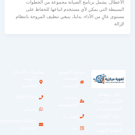
لأعطال. يشمل برنامج الصيانة مجموعة من الخطوات
لبسيطة التي يمكن لأي مستخدم اتباعها للحفاظ على
ستوى عالٍ من الأداء. بدايةً، ينبغي تنظيف المروحة بانتظام
إزالة
خريطة الموقع
معلومات الاتصال
الصفحة
الكويت ،
الرئيسية
العاصمة
نحن وجهتكم
سياسة
66527768
الأولى والخبراء
الخصوصية
المعتمدون في
واتساب
دولة الكويت
اتصل بنا
info@centralventilation-
لتصميم وتمديد
عنا
kw.com
أنظمة التهوية