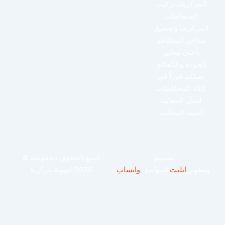
لمركزية، تركيب
الشفاطات
لمركزية، وتفصيل
مداخن المطاعم
بأعلى معايير
لجودة والكفاءة.
نصلكم فوراً في
افة المحافظات
لعمل المعاينة
الفنية المجانية.
تصميم
جميع الحقوق محفوظة ©
طوير
ايليت
للتواصل
واتساب
2026 لتهوية مركزية