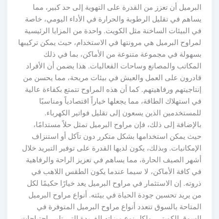
لبرميل أن تعزز من القدرة على التهوية إلى حد كبير، مما
ساهم في تقليل الرطوبة والحرارة في الأداء اليومي، خاصة
ي البيئات الساخنة مثل الكويت. واحدة من المزايا الرئيسية
مراوح البرميل هي مرونتها في الاستخدام، حيث يمكن تركيبها
سهولة في مجموعة متنوعة من الأماكن، بما في ذلك
لمكاتب والمصانع وساحات الفعاليات. هذا يضمن أن الأفراد
ادرون على العمل والعيش في بيئات مريحة، مما يحسن من
نتاجيتهم ورفاهيتهم. كما أن هذه المراوح تتمتع بكفاءة عالية
ي استهلاك الطاقة، مما يجعلها خياراً اقتصادياً ومناسبًا
لمستخدمين الذين يسعون إلى تقليل فواتير الكهرباء.
الإضافة إلى ذلك، فإن مراوح البرميل تمثل حلاً مستدامًا،
يث يمكن استخدامها بشكل متكرر دون تآكل أو استنزاف
لإمكانيات. وبذلك، يكون لديها القدرة على توفير التبريد خلال
شهر الصيف الحارة، مما يساهم في تعزيز الراحة والرفاهية
ي كافة الأماكن، لا سيما عندما يكون الطقس اللاهب في
روته. إن الاستثمار في مراوح البرميل يعد خيارًا حكيمًا لكل
ن يريد تحسين جودة الحياة في بيئته. أنواع مراوح البرميل
لمتاحة بالسوق تتعدد أنواع مراوح البرميل المتوفرة في
لسوق الكويتي، ولكل نوع ميزاته الفريدة التي تلبي احتياجات