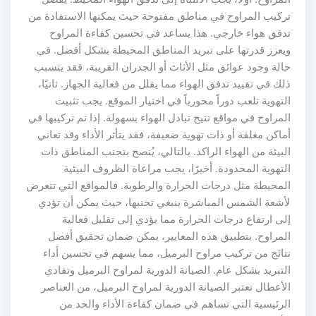
ركيب المراوح في مناطق مفتوحة حيث يمكنها الاستفادة من
دفق هواء خارجي. هذا يساعد في تحسين كفاءة المراوح
يعزز قدرتها على تبريد المناطق المحيطة بشكل أفضل. في
الة وجود عوائق مثل الأثاث أو الجدران القريبة، فقد يتسبب
لك في تقييد تدفق الهواء مما يقلل من فعالية الجهاز. ثانيًا،
لتهوية تلعب دوراً محورياً في اختيار الموقع. يجب تثبيت
لمراوح في مواقع تتيح تبادل الهواء بسهولة. إذا تم تركيبها في
ماكن مغلقة أو ذات تهوية ضعيفة، فقد يتأثر الأداء وقد تعاني
لبيئة من الهواء الراكد. بالتالي، يُنصح بتجنب المناطق ذات
لتهوية المحدودة. أخيرًا، يجب مراعاة الظروف البيئية
لمحيطة مثل درجات الحرارة والرطوبة. فالمواقع التي تتعرض
أشعة الشمس المباشرة ينبغي تجنبها، حيث يمكن أن تؤدي
لى ارتفاع درجات الحرارة مما يؤدي إلى تقليل فعالية
لمراوح. بتطبيق هذه المعايير، يمكن ضمان تحقيق أفضل
تائج من تركيب مراوح البرميل، مما يسهم في تحسين أداء
لتبريد بشكل عام. الصيانة الدورية لمراوح البرميل وتفادي
لأعطال تعتبر الصيانة الدورية لمراوح البرميل، من العناصر
لرئيسية التي تساهم في ضمان كفاءة الأداء والحد من