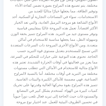
ختلفة. يتم تصنيع هذه المراوح بصورة تضمن كفاءة الأداء
توفير الطاقة، مما يجعلها خيارًا مثاليًا للعديد من
لاستخدامات، سواء في المساحات التجارية أو السكنية. أحد
لأنواع الشائعة هو مروحة البرميل العادية، والتي تعد الخيار
لأكثر اقتصاداً. تعمل هذه المروحة غالبًا بمقاييس قياسية
توفر مستوى جيد من التبريد. هذه المراوح تتميز بخفة الوزن
سهولة النقل، مما يجعلها مناسبة للاستخدام في أماكن
تعددة. ومن الأنواع الأخرى المروحة ذات السرعات المتعددة
لتي تسمح للمستخدم بتعديل مستوى قوة التبريد حسب
لحاجة. تحتوى هذه النوعية على خيارات للتحكم في السرعة،
ما يعزز من فعاليتها في أوقات الحرارة الشديدة. تعتبر هذه
لأنواع مثالية للاستخدام في الأماكن التي تتطلب مستويات
ختلفة من التبريد في أوقات مختلفة. أما بالنسبة لالمراوح
لصناعية، فهي مصممة للأماكن الكبيرة والبيئات القاسية.
تميز هذه المراوح بقوة محركها العالية وقدرتها على تحريك
ميات كبيرة من الهواء. تُستخدم بشكل كبير في المصانع
المستودعات حيث الحاجة إلى تبريد فعال تلعب دوراً حيوياً
ي تحسين الظروف البيئية للعمل. عند اختيار نوع مروحة