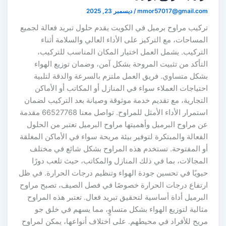
mmor57017@gmail.co
/
ديسمبر 23, 2025
ركيب مراوح برميل في الكويت يقدم حلول تبريد فعالة لجميع
لمساحات، مع التركيز على الأداء العالي والسلامة أثناء
لتركيب. يشمل العمل اختيار المكان المناسب للتركيب،
لتأكد من تثبيت المروحة بشكل آمن، وضمان توزيع الهواء
شكل متساوي. فريق العمل ملتزم بالسرعة والدقة لتلبية
حتياجات العملاء سواء في المنازل أو المكاتب أو الأماكن
لتجارية، مع تقديم خدمة موثوقة وصيانة بعد التركيب لضمان
استمرار الأداء الأمثل للمراوح. تواصل معنا 66527768 مقدمة
ن مراوح البرميل وأهميتها مراوح البرميل تعتبر من الحلول
لفعالة والمبتكرة لتوفير بيئة مريحة سواء في الأماكن المغلقة
و المفتوحة. تستخدم هذه المراوح بشكل شائع في مختلف
لمجالات، بما في ذلك المنازل والمكاتب، حيث تلعب دورًا
يويًا في تحسين جودة الهواء وتنظيم درجات الحرارة. في ظل
رتفاع درجات الحرارة خصوصًا في فصل الصيف، تصبح مراوح
لبرميل أداة أساسية لتحقيق تبريد فعال. تعتبر هذه المراوح
ثالية لتوزيع الهواء بشكل متساوٍ، مما يسهم في خلق جو
ريح للأفراد في محيطهم. على اختلاف أنواعها، يمكن لمراوح