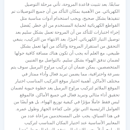
ابقًا. بعد تثبيت قاعدة المروحة، تأتي مرحلة التوصيل
لكهربائي. من الأهمية بمكان التأكد من أن جميع التوصيلات تم
نفيذها بشكل صحيح، ويجب استخدام أدوات مناسبة مثل
لقواطع الكهربائية لحماية المستخدم من أي خطر. يُفضل
جراء اختبارات للتأكد من أن المروحة تعمل بشكل سليم بعد
وصيل التيار الكهربائي. أخيرًا، بعد الانتهاء من التركيب، ينبغي
لتحقق من استقرار المروحة والتأكد من أنها تعمل بشكل
بيعي، مع العلم أنه يجب أن تكون هناك مسافة كافية حولها
ضمان تدفق الهواء بشكل سليم. بالتواصل مع الفنيين
لمتخصصين، يمكن ضمان أن تركيب مراوح البرميل سوف يتم
سرعة واحترافية، مما يضمن تبريد فعال وأداء ممتاز في
ختلف الأماكن. أهمية اختيار موقع التركيب المناسب اختيار
لموقع الملائم لتركيب مراوح البرميل يعد خطوة حيوية لضمان
حقيق أداء مثالي وتبريد فعال في جميع الأماكن. فالموقع
يس فقط عاملًا مؤثرًا في كيفية توزيع الهواء، بل هو أيضًا من
لعوامل الرئيسية التي تؤثر على كفاءة الجهاز وطول عمره.
ي هذا السياق، يجب على المستخدمين مراعاة عدد من
لمعايير الأساسية عند اختيار المكان المناسب لتركيب
لمراوح. أولاً، يجب الانتباه إلى تدفق الهواء المحيط. يُفضل