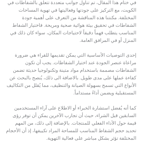
تام هذا المقال، تم تناول جوانب متعددة تتعلق بالشفاطات في
يت، مع التركيز على جودتها وفعاليتها في تهوية المساحات
تلفة. مكنتنا هذه المناقشة من التعرف على أهمية جودة
اطات في تحقيق بيئة هوائية صحية ومريحة. فاختيار الشفاط
اسب يتطلب فهماً دقيقاً لاحتياجات المكان، سواء كان ذلك في
زل أو في المرافق العامة.
 التوصيات الأساسية التي يمكن تقديمها للقراء هي ضرورة
اة عنصر الجودة عند اختيار الشفاطات. يجب أن تكون
اطات مصممة باستخدام مواد متينة وتكنولوجيا حديثة تضمن
ة عملها على مدى طويل. بالاضافة الى ذلك، يُنصح بالبحث عن
واع التي تسمح بسهولة الصيانة والتنظيف، مما يُقلل من التكاليف
تقبلية ويضمن أداءً مستداماً.
أنه يُفضل استشارة الخبراء أو الاطلاع على آراء المستخدمين
بقين قبل الشراء، حيث أن تجارب الآخرين يمكن أن توفر رؤى
 حول الأداء الفعلي للمنتجات. بالإضافة إلى ذلك، من المهم
د حجم الشفاط المناسب للمساحة المراد تكييفها، إذ أن الأحجام
تلفة تؤثر بشكل مباشر على فعالية التهوية.