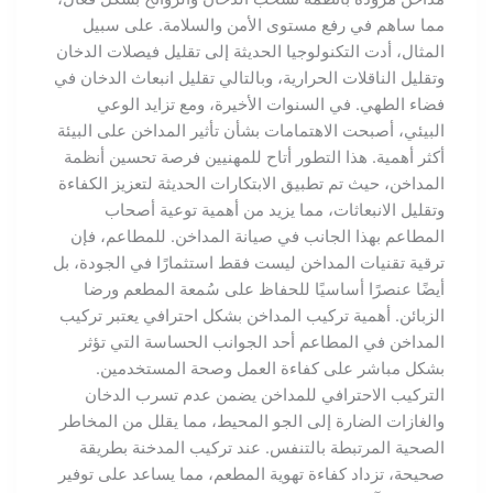
مما ساهم في رفع مستوى الأمن والسلامة. على سبيل
المثال، أدت التكنولوجيا الحديثة إلى تقليل فيصلات الدخان
وتقليل الناقلات الحرارية، وبالتالي تقليل انبعاث الدخان في
فضاء الطهي. في السنوات الأخيرة، ومع تزايد الوعي
البيئي، أصبحت الاهتمامات بشأن تأثير المداخن على البيئة
أكثر أهمية. هذا التطور أتاح للمهنيين فرصة تحسين أنظمة
المداخن، حيث تم تطبيق الابتكارات الحديثة لتعزيز الكفاءة
وتقليل الانبعاثات، مما يزيد من أهمية توعية أصحاب
المطاعم بهذا الجانب في صيانة المداخن. للمطاعم، فإن
ترقية تقنيات المداخن ليست فقط استثمارًا في الجودة، بل
أيضًا عنصرًا أساسيًا للحفاظ على سُمعة المطعم ورضا
الزبائن. أهمية تركيب المداخن بشكل احترافي يعتبر تركيب
المداخن في المطاعم أحد الجوانب الحساسة التي تؤثر
بشكل مباشر على كفاءة العمل وصحة المستخدمين.
التركيب الاحترافي للمداخن يضمن عدم تسرب الدخان
والغازات الضارة إلى الجو المحيط، مما يقلل من المخاطر
الصحية المرتبطة بالتنفس. عند تركيب المدخنة بطريقة
صحيحة، تزداد كفاءة تهوية المطعم، مما يساعد على توفير