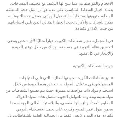
جام والمواصفات، مما يتيح لها التكيف مع مختلف المساحات.
د اختيار الشفاط المناسب على عدة عوامل، مثل حجم المنطقة
لوب تهويتها ومتطلبات التحميل الهوائي. بفضل هذه التنوعات،
 للشركات والأفراد تحديد الجهاز المثالي الذي يلبي احتياجاتهم
يث الأداء والكفاءة.
لمجمل،. تعتبر شفاطات الكويت خياراً مثاليًا لأي شخص يسعى
ين نظام التهوية في مساحته،. وذلك من خلال توفير الجودة
بتكار في كل منتج.
 الشفاطات الكويتية
ز شفاطات الكويت بجودتها العالية، التي تلبي احتياجات
تهلكين في مختلف المجالات. تتحقق هذه الجودة من خلال
دام مواد ذات مواصفات مميزة، حيث يتم تصنيع الشفاطات من
 متينة ومقاومة للعوامل الجوية. تشمل هذه المواد الفولاذ
اوم للصدأ، والزجاج المقسى، والبلاستيك العالي الجودة، مما
 طول عمر المنتج وقدرته على تحمل الاستخدام اليومي
ءة. هذه المواد لا تعزز فقط من الجمالية العامة للشفاطات، بل