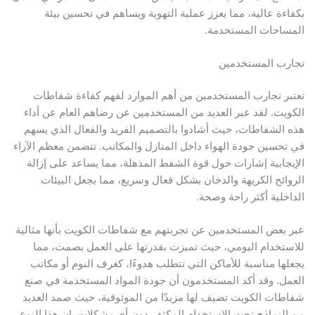
ءة عالية، مما يعزز عملية التهوية ويساهم في تحسين بيئة
احات المستخدمة.
ب المستخدمين
ر تجارب المستخدمين من أهم الموارد لفهم كفاءة شفاطات
يت. لقد عبر العديد من المستخدمين عن رضاهم العام عن أداء
الشفاطات، حيث أشادوا بالتصميم الفريد والفعال الذي يسهم
حسين جودة الهواء داخل المنازل والمكاتب. تتضمن معظم الآراء
جابية إشارات حول قوة الشفط المذهلة، مما يساعد على إزالة
ائح الكريهة والدخان بشكل فعال وسريع، مما يجعل البيئات
خلية أكثر راحة وصحة.
بعض المستخدمين عن تجربتهم مع شفاطات الكويت بأنها مثالية
تخدام اليومي، حيث تميزت بقدرتها على العمل بصمت، مما
ها مناسبة للأماكن التي تتطلب هدوءًا، كغرف النوم أو مكاتب
ل. وقد أكد المستخدمون أن جودة المواد المستخدمة في صنع
ات الكويت تضيف لها مزيدًا من الموثوقية، حيث صمد العديد
لنماذج تحت الاستخدام المكثف دون أي مشكلات. إن هذا النوع