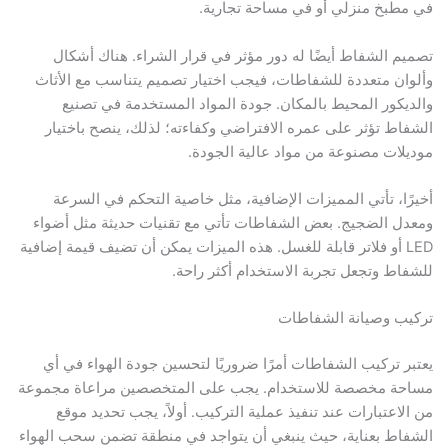
طبخ منزلي أو في مساحة تجارية.
م الشفاط أيضًا له دور مؤثر في قرار الشراء. هناك أشكال
ان متعددة للشفاطات، فيجب اختيار تصميم يتناسب مع الأثاث
يكور المحيط بالمكان. جودة المواد المستخدمة في تصنيع
اط تؤثر على عمره الافتراضي وكفاءته؛ لذلك، ينصح باختيار
لات مصنوعة من مواد عالية الجودة.
ًا، تأتي المميزات الإضافية، مثل خاصية التحكم في السرعة
ل الضجيج. بعض الشفاطات تأتي مع تقنيات حديثة مثل أضواء
LED أو فلاتر قابلة للغسل. هذه الميزات يمكن أن تضيف قيمة إضافية
اط وتجعل تجربة الاستخدام أكثر راحة.
ب وصيانة الشفاطات
ر تركيب الشفاطات أمرًا ضروريًا لتحسين جودة الهواء في أي
ة مخصصة للاستخدام. يجب على المتخصصين مراعاة مجموعة
لاعتبارات عند تنفيذ عملية التركيب. أولاً، يجب تحديد موقع
اط بعناية، حيث ينبغي أن يتواجد في منطقة تضمن سحب الهواء