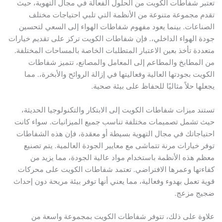
ر شفاطات الكويت من الحلول الفعالة في مجال التهوية، حيث
 مجموعة متنوعة من الأنظمة التي تلبي احتياجات مختلف
اعات. بينما يعود مفهوم شفاطات الهواء إلى السعي لتحسين
 الهواء الداخلي،. فإن شفاطات الكويت تركز على تقديم خيارات
دة تأخذ بعين الاعتبار المتطلبات الخاصة بالمساحات المختلفة.
لمطابخ والمطاعم إلى المعامل والمصانع، تتميز شفاطات
يت بجودتها العالية وفعاليتها في إزالة الروائح والأبخرة،. مما
ها حلاً مثاليًا للحفاظ على بيئة صحية.
د ميزات شفاطات الكويت إلى الابتكار والتكنولوجيا الحديثة،
تشمل تصميمات مختلفة تناسب جميع الميزانيات. سواء كانت
اجاتك في مجال التهوية بسيطة أو معقدة، فإن هذه الشفاطات
 خيارات مرنة تتماشى مع معايير الجودة العالمية. يتم تصنيع
 هذه الأنظمة باستخدام مواد عالية الجودة، مما يزيد من
تها وعمرها الافتراضي. تعتمد شفاطات الكويت على محركات
 تعمل بهدوء وفعالية، مما يعني أنها توفر بيئة مريحة دون إحداث
ج مزعج.
ة على ذلك، تتوفر شفاطات الكويت بمجموعة واسعة من