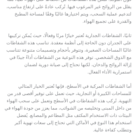
 من الروائح غير المرغوب فيها. تُركب عادةً على ارتفاع مناسب،
يم عملية السحب، ويتم اختيارها غالبًا وفقًا لمساحة المطبخ
درة على تجميع الهواء.
ا، الشفاطات الجدارية تُعتبر خيارًا مرنًا وفعالًا، حيث يُمكن تركيبها
الجدران دون الحاجة إلى أنظمة معقدة. تناسب هذه الشفاطات
ًا المساحات الصغيرة، وتتوفر بأحجام وتصميمات متنوعة تتناسب
لذوق الشخصي. توفر هذه النوعية من الشفاطات أداءً جيدًا في
ة الروائح والدخان، لكنها تحتاج إلى صيانة دورية لضمان
رارية الأداء الفعال.
الشفاطات المركبة في الأسطح، فإنها تُعتبر الخيار المثالي
احات الكبيرة أو التجارية، حيث تعمل على توفير أقصى قدر من
وية. تُركب هذه الشفاطات في الأسطح وتعمل على سحب الهواء
اخل المبنى وتخليصه من الشوائب، مما يعزز من جودة الهواء في
ئات ذات الاستخدام المكثف مثل المطاعم والمصانع. يُفضل
دام هذا النوع في الأماكن التي تحتاج إلى سعات تهوية أكبر
لب كفاءة عالية.