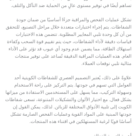
م أيضًا في توفير مستوى عالٍ من الحماية ضد التآكل والتلف.
 عمليات الفحص والمراقبة جزءًا أساسيًا من ضمان جودة
اطات. يتم إجراء اختبارات متعددة خلال مراحل التصنيع، للتحقق
ن كل وحدة تلبي المعايير المطلوبة. تتضمن هذه الاختبارات
ات دقيقة لأداء الشفاطات، حيث يتم تقييم قوة السحب وكفاءة
لاك الطاقة، مما يضمن عدم وجود أي عيوب قد تؤثر على الأداء
م. هذه العمليات المراقبة الدقيقة تُساعد على توفير منتجات
ية تلبي توقعات العملاء.
ةً على ذلك، يُعتبر التصميم العصري للشفاطات الكويتية أحد
امل التي تسهم في جودتها. يتم التركيز على راحة الاستخدام
لة التركيب، مما يسهل على المستخدمين الاستفادة من ميزاتها
 فعال. مع اختيار الألوان والتشكيلات المتنوعة، تسعى شفاطات
يت إلى تلبية الأذواق المختلفة للزبائن. لذلك، يمكن القول إن
ها المبنية على المواد القوية وعمليات الفحص الصارمة تشكل
ًا قويًا لرغبة المستهلكين في اقتناء هذه المنتجات.
ة التهوية الفعالة