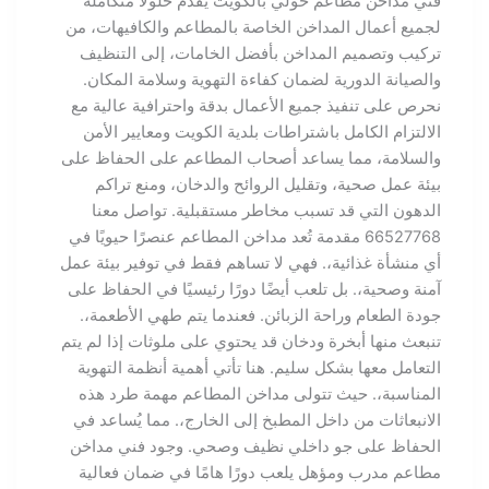
فني مداخن مطاعم حولي بالكويت يقدم حلولًا متكاملة
لجميع أعمال المداخن الخاصة بالمطاعم والكافيهات، من
تركيب وتصميم المداخن بأفضل الخامات، إلى التنظيف
والصيانة الدورية لضمان كفاءة التهوية وسلامة المكان.
نحرص على تنفيذ جميع الأعمال بدقة واحترافية عالية مع
الالتزام الكامل باشتراطات بلدية الكويت ومعايير الأمن
والسلامة، مما يساعد أصحاب المطاعم على الحفاظ على
بيئة عمل صحية، وتقليل الروائح والدخان، ومنع تراكم
الدهون التي قد تسبب مخاطر مستقبلية. تواصل معنا
66527768 مقدمة تُعد مداخن المطاعم عنصرًا حيويًا في
أي منشأة غذائية،. فهي لا تساهم فقط في توفير بيئة عمل
آمنة وصحية،. بل تلعب أيضًا دورًا رئيسيًا في الحفاظ على
جودة الطعام وراحة الزبائن. فعندما يتم طهي الأطعمة،.
تنبعث منها أبخرة ودخان قد يحتوي على ملوثات إذا لم يتم
التعامل معها بشكل سليم. هنا تأتي أهمية أنظمة التهوية
المناسبة،. حيث تتولى مداخن المطاعم مهمة طرد هذه
الانبعاثات من داخل المطبخ إلى الخارج،. مما يُساعد في
الحفاظ على جو داخلي نظيف وصحي. وجود فني مداخن
مطاعم مدرب ومؤهل يلعب دورًا هامًا في ضمان فعالية