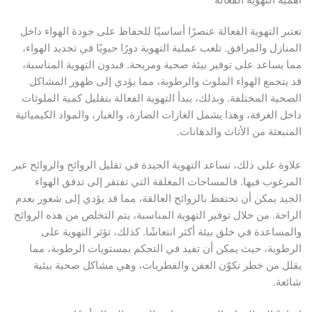
ر التهوية الفعالة عنصرًا أساسيًا للحفاظ على جودة الهواء داخل
ازل والمرافق. تلعب عملية التهوية دورًا حيويًا في تجديد الهواء،
يساعد على توفير بيئة صحية ومريحة. فبدون التهوية المناسبة،
تجمع الهواء الملوث والرطوبة، مما يؤدي إلى ظهور المشاكل
ية المختلفة. وبذلك، يبدأ التهوية الفعالة بتقليل كمية الملوثات
 الغرفة، وهذا يشمل الغازات الضارة، والغبار، والمواد الكيميائية
بعثة من الأثاث والدهانات.
ة على ذلك، تساعد التهوية الجيدة في تقليل الروائح والروائح غير
غوب فيها. فالمساحات المغلقة التي تفتقر إلى تدفق الهواء
د يمكن أن تحتفظ بالروائح العالقة، مما قد يؤدي إلى شعور بعدم
حة. من خلال توفير التهوية المناسبة، يتم التخلص من هذه الروائح
ساعدة في خلق بيئة أكثر انتعاشًا. كذلك، تؤثر التهوية على
وبة، حيث يمكن أن تفيد في التحكم بمستويات الرطوبة، مما
 من خطر تكوّن العفن والفطريات، وهي مشاكل صحية بيئية
ة.