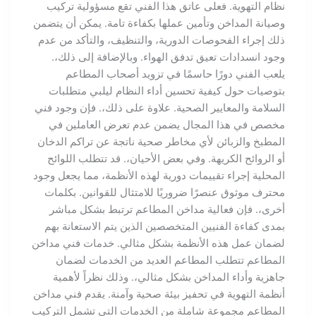
نظام التهوية. فعلى عاتق هذا الفني تقع مسؤولية تركيب
وصيانة المداخن وتأمين عملها بكفاءة تامة. يمكن أن يتضمن
ذلك إجراء الفحوصات الدورية، والتنظيف، والتأكد من عدم
وجود انسدادات تعيق تدفق الهواء. وبالإضافة إلى ذلك،.
يلعب الفني دورًا حاسمًا في تزويد أصحاب المطاعم
بتوصيات حول كيفية تحسين أداء النظام ليلبي متطلبات
السلامة والمعايير الصحية. علاوة على ذلك،. فإن وجود فني
مخصص في هذا المجال يضمن عدم تعرض العاملين في
المطبخ والزبائن لأي مخاطر صحية ناتجة عن تراكم الدخان
أو الروائح الكريهة. وفي بعض الأحيان،. قد تتطلب اللوائح
المحلية إجراء تقييمات دورية لهذه الأنظمة، مما يجعل وجود
محترف موثوق عنصرًا ضروريًا للامتثال للقوانين. بكلمات
أخرى،. فإن فعالية مداخن المطاعم ترتبط بشكل مباشر
بمدى كفاءة الفنيين المتخصصين الذين يتم الاستعانة بهم
لضمان عمل هذه الأنظمة بشكل مثالي. خدمات فني مداخن
المطاعم تتطلب المطاعم العديد من الخدمات لضمان
جاهزية وأداء المداخن بشكل مثالي،. وذلك نظراً لأهمية
أنظمة التهوية في تحفيز بيئة صحية وآمنة. يقدم فني مداخن
المطاعم مجموعة شاملة من الخدمات التي تشمل التركيب