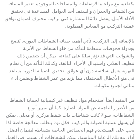
ءة، مع مراعاة الارتفاعات والمساحات الموجودة. تعتبر المسافة
الشفاط والجدران والسقف أحد العوامل المساعدة في تحقيق
اء الأمثل. يفضل دائمًا استشارة فني تركيب محترف لضمان توافق
ة التركيب مع المعايير المطلوبة.
ضافة إلى التركيب، تأتي أهمية صيانة الشفاطات الدورية. يُنصح
لة فحوصات منتظمة للتأكد من خلو الشفاط من الأتربة
وائب التي قد تؤثر سلبًا على كفاءته. يمكن أن يتضمن ذلك
ف الفلاتر، واستبدال الأجزاء التالفة، وكذلك التأكد من أن نظام
وية يعمل بسلاسة دون أي عوائق. تحقيق الصيانة الدورية يساعد
نع الأعطال المحتملة، مما يزيد من عمر الشفاط ويضمن أداء
ي لجميع مكوناته.
لمفيد أيضاً استخدام مواد تنظيف غير كيميائية لحماية الشفاط
لأضرار الناجمة عن المواد الضارة. كما أن تمييز أنواع
اطات، سواءً كانت شفاطات ذات شفط مركزي أو محلي، يمكن
سهل عملية الصيانة والتركيب. فكل نوع يتطلب معالجة خاصة لذا
على المستخدم فهم الخصائص الخاصة بشفاطه لضمان أفضل
. مع تلك الرعاية المناسبة، يمكن للشفاطات أن تستمر في العمل