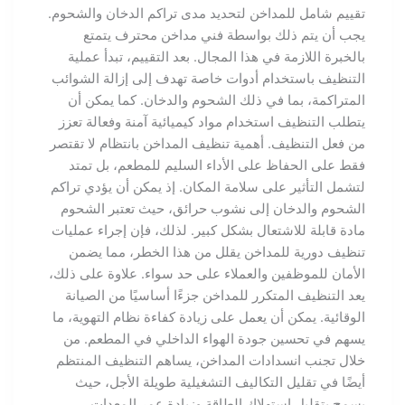
تقييم شامل للمداخن لتحديد مدى تراكم الدخان والشحوم.
يجب أن يتم ذلك بواسطة فني مداخن محترف يتمتع
بالخبرة اللازمة في هذا المجال. بعد التقييم، تبدأ عملية
التنظيف باستخدام أدوات خاصة تهدف إلى إزالة الشوائب
المتراكمة، بما في ذلك الشحوم والدخان. كما يمكن أن
يتطلب التنظيف استخدام مواد كيميائية آمنة وفعالة تعزز
من فعل التنظيف. أهمية تنظيف المداخن بانتظام لا تقتصر
فقط على الحفاظ على الأداء السليم للمطعم، بل تمتد
لتشمل التأثير على سلامة المكان. إذ يمكن أن يؤدي تراكم
الشحوم والدخان إلى نشوب حرائق، حيث تعتبر الشحوم
مادة قابلة للاشتعال بشكل كبير. لذلك، فإن إجراء عمليات
تنظيف دورية للمداخن يقلل من هذا الخطر، مما يضمن
الأمان للموظفين والعملاء على حد سواء. علاوة على ذلك،
يعد التنظيف المتكرر للمداخن جزءًا أساسيًا من الصيانة
الوقائية. يمكن أن يعمل على زيادة كفاءة نظام التهوية، ما
يسهم في تحسين جودة الهواء الداخلي في المطعم. من
خلال تجنب انسدادات المداخن، يساهم التنظيف المنتظم
أيضًا في تقليل التكاليف التشغيلية طويلة الأجل، حيث
يسمح بتقليل استهلاك الطاقة وزيادة عمر المعدات