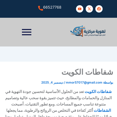
فني
فني
فني
تركيب
تركيب
تركيب
Y
X
F
66527768
ستائر
انظمة
مراوح
مداخن
مداخن
مداخن
o
-
a
هواء
طرد
التبريد
مطاعم
مطاعم
مطاعم
u
t
c
حولي
مركزية
الكويت
والتكيف
السالمية
t
w
e
u
i
b
b
t
o
e
t
o
e
k
r
اطات الكويت
طة
mmor57017@gmail.com
/
ديسمبر 4, 2025
طات الكويت
تعد من الحلول الأساسية لتحسين جودة التهوية في
نازل والحمامات والمطابخ، حيث تتميز بقوة سحب عالية وتصاميم
متنوعة تناسب جميع المساحات. ومع تطور التقنيات، أصبحت
شفاطات
أكثر كفاءة في التخلص من الروائح والرطوبة، مما يجعلها
رًا مهمًا للحفاظ على بيئة صحية ومريحة داخل المنزل. تواصل معنا