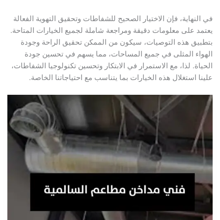
لنهاية، فإن الاختيار الصحيح للشفاطات وتحقيق التهوية الفعالة
د على معلومات دقيقة ومراجعة شاملة لجميع الخيارات المتاحة.
يق هذه التوصيات، سيكون من الممكن تحقيق الراحة وجودة
اء المثلى في جميع المساحات، مما يسهم في تحسين جودة
اة. لذا، مع الاستمرار في الابتكار وتحسين تكنولوجيا الشفاطات،
ا استغلال هذه الخيارات بما يتناسب مع احتياجاتنا الخاصة.