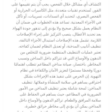
اكتشاف أي مشاكل خلال الفحص، يجب أن يتم تقييمها على
الفور. تُستخدم تقنيات متعددة، مثل الكاميرات الحرارية أو
الفحص البصري، لتحديد أي انسدادات، تسريبات، أو تآكل
في الأجزاء المعدنية. تساعد هذه الخطوات في ضمان أن
النظام يعمل بشكل صحيح ولا يؤدي إلى تدهور جودة الهواء.
بعد تحديد الأعطال، ينصب التركيز على إجراء الإصلاحات
اللازمة. تشمل هذه الإصلاحات استبدال الأجزاء التالفة،
تنظيف أنابيب المدخنة، أو تعديل النظام لضمان كفاءته.
تعتبر عمليات التنظيف المنتظمة ضرورية للتخلص من
الدهون والأوساخ التي قد تتراكم داخل المداخن وتسبب
المخاطر. باختصار، صيانة مداخن المطاعم تتطلب اهتمامًا
دوريًا وفحصًا مستمرًا لتعزيز الأمان والكفاءة في نظام
التهوية. إن الحرص على تنفيذ هذه الإجراءات بشكل
احترافي يساهم في سلامة المنشأة وعملائها. تنظيف
المداخن: لمحة شاملة يعتبر تنظيف المداخن من الأمور
الضرورية في المطاعم، حيث يساهم في الحفاظ على
سلامة المرافق والطعام. تراكم الدهون والأوساخ داخل
المداخن يمكن أن يؤدي إلى مخاطر حرائق خطيرة،