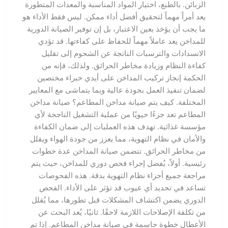
الزبائن. بالطبع، اختيار المواد المناسبة والمعدات المتطورة
يعد أمراً مهماً لتحقيق أفضل أداء ممكن. ليس فقط الأداء هو
ما يجب أن يؤخذ بعين الاعتبار، بل إن توفير الصيانة الدورية
للمداخن يعد عاملاً مهماً للحفاظ على كفاءتها. قد تؤدي
الانسدادات والترسبات الناتجة عن الشحوم إلى تقليل
كفاءة النظام وزيادة مخاطر الحرائق. ولذلك، فإنه من
الحكمة إنجاز تركيب المداخن على أيدي خبراء مختصين
لضمان تنفيذ العمل بجودة عالية وبما يتماشى مع المعايير
المختلفة. كيف يتم صيانة مداخن المطاعم؟ صيانة مداخن
المطاعم تعد جزءًا حيويًا من عملية التشغيل الناجحة لأي
مؤسسة غذائية. تهدف هذه العمليات إلى ضمان الكفاءة
والأمان في نظام التهوية، مما يعزز من جودة الهواء ويقلل
من مخاطر الحرائق. تتضمن صيانة المداخن عدة خطوات
رئيسية. أولاً، يُفضل إجراء فحص دوري للمداخن، حيث يتم
مراجعة جميع أجزاء نظام التهوية بدقة. هذه الفحوصات
تساعد في تحديد أي عيوب قد تؤثر على الأداء. الفحص
الدوري يضمن اكتشاف المشكلات قبل تطورها، مما يُقلل
من تكلفة الإصلاحات اللازمة لاحقًا. ثانيًا، يُعد البحث عن
الأعطال خطوة حاسمة في صيانة مداخن المطاعم. إذا تم