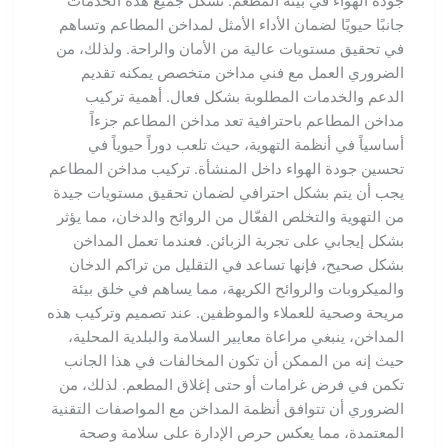
جودة الهواء في بيئة المطعم. تشكل جميع هذه الخدمات
جانبًا حيويًا لضمان الأداء الأمثل لمداخن المطاعم وتساهم
في تحقيق مستويات عالية من الأمان والراحة. ولذلك، من
الضروري العمل مع فني مداخن متخصص يمكنه تقديم
الدعم والخدمات المطلوبة بشكل فعال. أهمية تركيب
مداخن المطاعم باحترافية تعد مداخن المطاعم جزءاً
أساسياً في أنظمة التهوية، حيث تلعب دوراً حيوياً في
تحسين جودة الهواء داخل المنشأة. تركيب مداخن المطاعم
يجب أن يتم بشكل احترافي لضمان تحقيق مستويات جيدة
من التهوية والتخلص الفعّال من الروائح والدخان، مما يؤثر
بشكل إيجابي على تجربة الزبائن. فعندما تعمل المداخن
بشكل صحيح، فإنها تساعد في التقليل من تراكم الدخان
والميكروبات والروائح الكريهة، مما يساهم في خلق بيئة
مريحة وصحية للعملاء والموظفين. عند تصميم وتركيب هذه
المداخن، ينبغي مراعاة معايير السلامة والبلدية المحلية،
حيث إنه من الممكن أن تكون المخالفات في هذا الجانب
تكمن في فرض غرامات أو حتى إغلاق المطعم. لذلك، من
الضروري أن تتوافق أنظمة المداخن مع المواصفات التقنية
المعتمدة، مما يعكس حرص الإدارة على سلامة وصحة