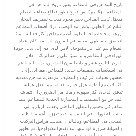
تاريخ المداخن في المطاعم يعتبر تاريخ المداخن في
المطاعم جزءًا مهمًا من تاريخ تطور قطاع صناعة الطعام.
قديمًا، كانت المداخن تعتبر مجرد فتحات لتصريف الدخان
الناتج عن الطهي، ولكن مع الوقت، أدرك أصحاب المطاعم
أن هناك حاجة ملحة لتطوير أنظمة مداخن أكثر فعالية وأمانًا
لتحقيق بيئة طهي صحية. في القرون السابقة، كان إعداد
الطعام يتم على نار مفتوحة، الأمر الذي أدي إلى تدني جودة
الهواء في المطاعم وأثر سلبًا على راحة الزبائن. خلال
القرن التاسع عشر وبداية القرن العشرين، بدأت المطاعم
في استكشاف تصميمات جديدة للمداخن، مما أدى إلى
تحسين تقنيات التركيب والتنظيف. تم تقديم مداخن معدنية
أكثر قوة مع أنظمة عزل حرارية فعالة، مما جعل عملية
تدفق الدخان أكثر سهولة وأمانًا. من الضروري أن تتماشى
المداخن مع التصميمات المعمارية الحديثة للمطاعم، مما
ساهم في تحسين المظهر الداخلي وجذب الزبائن. إلى
جانب التطورات في التصميم، فقد تعززت أهمية النظام
الصحي في المطاعم، وبالتالي، أصبحت مرافق التركيب
والصيانة ضرورة لابد منها. مع تقدم التكنولوجيا، تم تطوير
مداخن مزودة بأنظمة تسحب الدخان والروائح بشكل فعال،