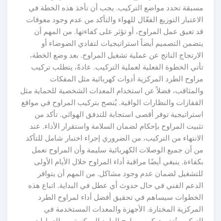
سبقة تحدد مواضع التركيب. يجب أن تأخذ هذه الخطة في
لاعتبار التوزيع الفعّال للهواء والتأكد من عدم وجود معوقات
د تعيق عمل المراوح، أو تؤثر على كفاءتها. من المهم أن
تضمن التصميم أيضاً استراتيجيات لتفادي الضوضاء أو
لارتجاج الناتج عن عملية تشغيل المراوح. بعد وضع الخطة،
أتي الخطوة الفعلية لعملية التركيب. عادةً، يتطلب تركيب
راوح الطرد المركزية أدوات كهربائية مثل المفكات
المثاقب، فضلاً عن استخدام المعدات الشخصية للحماية مثل
لقفازات والنظارات الواقية. يُنصح بتركيب المراوح في مواقع
ستراتيجية توفر أقصى استجابة للتدفق الهوائي. تأكد من
ثبيت المراوح بإحكام لضمان السلامة واستقرار الأداء. عند
لانتهاء من التركيب، من الضروري إجراء اختبار شامل للتأكد
ن أن جميع الوصلات الكهربائية سليمة وأن المراوح تعمل
كفاءة. ينبغي أيضًا مراقبة أداء المراوح خلال الأيام الأولى
لتشغيل لضمان عدم وجود مشاكل. من المهم أن يتوافر
لدعم الفني في حال حدوث أي عطل في البداية. اتباع هذه
لخطوات سيساهم في تحقيق أفضل أداء لمراوح الطرد
لمركزية المختارة. الأجهزة والمعدات المستخدمة في
لتركيب تُعتبر تركيب مراوح الطرد المركزية من العمليات