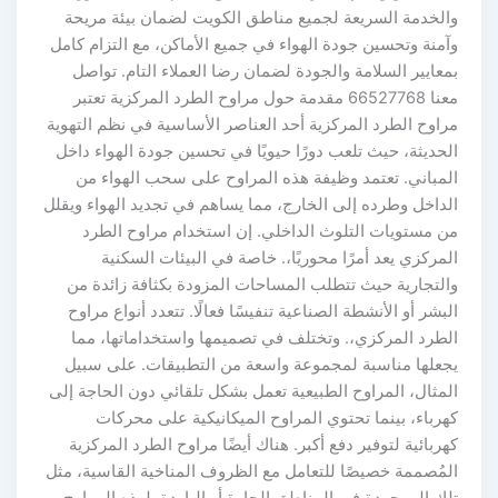
الخدمة السريعة لجميع مناطق الكويت لضمان بيئة مريحة
آمنة وتحسين جودة الهواء في جميع الأماكن، مع التزام كامل
معايير السلامة والجودة لضمان رضا العملاء التام. تواصل
معنا 66527768 مقدمة حول مراوح الطرد المركزية تعتبر
راوح الطرد المركزية أحد العناصر الأساسية في نظم التهوية
لحديثة، حيث تلعب دورًا حيويًا في تحسين جودة الهواء داخل
لمباني. تعتمد وظيفة هذه المراوح على سحب الهواء من
لداخل وطرده إلى الخارج، مما يساهم في تجديد الهواء ويقلل
ن مستويات التلوث الداخلي. إن استخدام مراوح الطرد
لمركزي يعد أمرًا محوريًا،. خاصة في البيئات السكنية
التجارية حيث تتطلب المساحات المزودة بكثافة زائدة من
لبشر أو الأنشطة الصناعية تنفيسًا فعالًا. تتعدد أنواع مراوح
لطرد المركزي،. وتختلف في تصميمها واستخداماتها، مما
جعلها مناسبة لمجموعة واسعة من التطبيقات. على سبيل
لمثال، المراوح الطبيعية تعمل بشكل تلقائي دون الحاجة إلى
هرباء، بينما تحتوي المراوح الميكانيكية على محركات
هربائية لتوفير دفع أكبر. هناك أيضًا مراوح الطرد المركزية
لمُصممة خصيصًا للتعامل مع الظروف المناخية القاسية، مثل
لك الموجودة في المناطق الحارة أو الباردة. لهذه المراوح