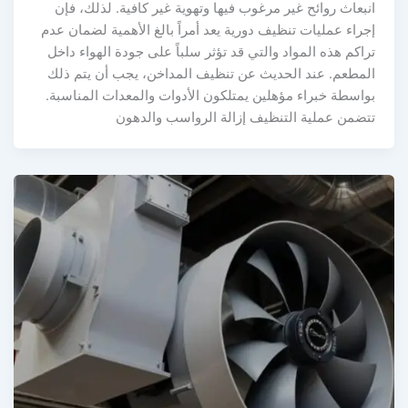
نبعاث روائح غير مرغوب فيها وتهوية غير كافية. لذلك، فإن
جراء عمليات تنظيف دورية يعد أمراً بالغ الأهمية لضمان عدم
راكم هذه المواد والتي قد تؤثر سلباً على جودة الهواء داخل
لمطعم. عند الحديث عن تنظيف المداخن، يجب أن يتم ذلك
واسطة خبراء مؤهلين يمتلكون الأدوات والمعدات المناسبة.
تضمن عملية التنظيف إزالة الرواسب والدهون