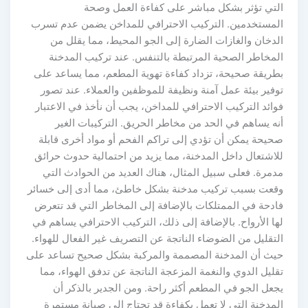
لتي تؤثر بشكل مباشر على كفاءة العمل وصحة
لمستخدمين. التركيب الاحترافي للمداخن يضمن عدم تسرب
لدخان والغازات الضارة إلى الجو المحيط، مما يقلل من
لمخاطر الصحية المرتبطة بالتنفس. عند تركيب المدخنة
طريقة صحيحة، تزداد كفاءة تهوية المطعم، مما يساعد على
وفير بيئة عمل آمنة ونظيفة للموظفين والعملاء. عند تصور
وائد التركيب الاحترافي للمداخن، يجب أن نأخذ في الاعتبار
نه يساهم في الحد من مخاطر الحريق. التركيبات الغير
حيحة يمكن أن تؤدي إلى تراكم الفحم أو مواد أخرى قابلة
لاشتعال داخل المدخنة، مما يزيد من احتمالية حدوث حرائق
دمرة. فعلى سبيل المثال، هناك العديد من الحوادث التي
قعت بسبب تركيب مدخنة بشكل خاطئ، مما أدى إلى خسائر
ادحة في الممتلكات بالإضافة إلى المخاطر التي قد تتعرض
ها الأرواح. بالإضافة إلى ذلك، التركيب الاحترافي يساهم في
لتقليل من الضوضاء الناتجة عن التصريف غير الفعال للهواء.
يث أن المدخنة المصممة والمركبة بشكل صحيح تساعد على
قليل الدوي والنغمة المزعجة الناتجة عن تدفق الهواء، مما
جعل الجو في المطعم أكثر راحة. ومن الجدير بالذكر أن
لمدخنة التي لا تعمل بكفاءة قد تحتاج إلى صيانة مستمرة