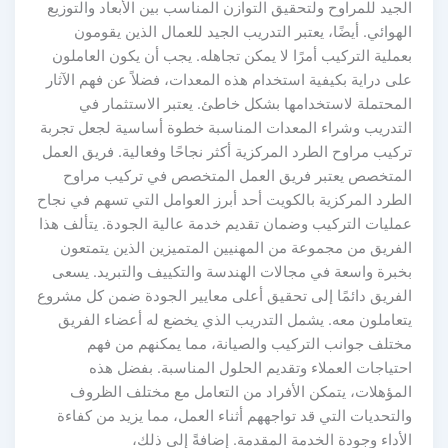
لجيد للمراوح ولتحقيق التوازن المناسب بين الأبعاد والتوزيع
لهوائي. أيضًا، يعتبر التدريب الجيد للعمال الذين يقومون
عملية التركيب أمرًا لا يمكن تجاهله. يجب أن يكون العاملون
لى دراية بكيفية استخدام هذه المعدات، فضلاً عن فهم الآثار
لمحتملة لاستخدامها بشكل خاطئ. يعتبر الاستثمار في
لتدريب وشراء المعدات المناسبة خطوة أساسية لجعل تجربة
ركيب مراوح الطرد المركزية أكثر نجاحًا وفعالية. فريق العمل
لمتخصص يعتبر فريق العمل المتخصص في تركيب مراوح
لطرد المركزية بالكويت أحد أبرز العوامل التي تسهم في نجاح
مليات التركيب وضمان تقديم خدمة عالية الجودة. يتألف هذا
لفريق من مجموعة من المهنيين المتميزين الذين يتمتعون
خبرة واسعة في مجالات الهندسة والتكييف والتبريد. يسعى
لفريق دائمًا إلى تحقيق أعلى معايير الجودة ضمن كل مشروع
تعاملون معه. يشمل التدريب الذي يخضع له أعضاء الفريق
ختلف جوانب التركيب والصيانة، مما يمكنهم من فهم
حتياجات العملاء وتقديم الحلول المناسبة. بفضل هذه
لمؤهلات، يتمكن الأفراد من التعامل مع مختلف الظروف
التحديات التي قد تواجههم أثناء العمل، مما يزيد من كفاءة
لأداء وجودة الخدمة المقدمة. إضافةً إلى ذلك،