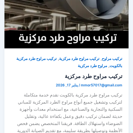
,
,
ركيب مراوح
تركيب مراوح طرد مركزية
تركيب مراوح طرد مركزية
,
الكويت
مراوح طرد مركزية
ركيب مراوح طرد مركزية
mmor57017@gmail.co
/
يناير 17, 2026
ركيب مراوح طرد مركزية بالكويت نقدم خدمة متكاملة
تركيب وتشغيل جميع أنواع مراوح الطرد المركزية للمباني
لسكنية والتجارية والصناعية، مع استخدام معدات وأجهزة
ديثة لضمان تركيب دقيق وعمل بكفاءة عالية، وتقليل
لضوضاء واستهلاك الطاقة. فريقنا المتخصص يضمن فحص
لأنظمة وتوصيلها بطريقة سليمة، مع تقديم الصيانة الدورية