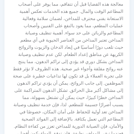
عالجة هذه القضايا قبل أن تتفاقم، مما يوفر على أصحاب
لمطاعم الوقت والمال. جميع هذه الخدمات تعكس أهمية
لاستعانة بفني محترف للمداخن، لضمان سلامة وفعالية
مليات المطعم، مما يعود بالنفع على الفنيين وأصحاب
لمطاعم والزبائن على حد سواء. أهمية تنظيف وصيانة
لمداخن تعتبر المداخن من العناصر الحيوية في أي مطعم
يث تلعب دورًا أساسيًا في إبعاد الدخان والزيوت والروائح
لكريهة عن مناطق إعداد الطعام. لكن عدم تنظيف وصيانة
لمداخن بشكل دوري قد يؤدي إلى تراكم الدهون، مما ينتج
نه روائح مقلقة وأجواء غير صحية. هذه الظروف لا تؤثر فقط
لى تجربة العملاء بل قد تكون لها تداعيات خطيرة على صحة
لموظفين. إلى جانب الروائح، يمكن أن يؤدي تراكم الدهون
لى مشاكل أكبر مثل الحرائق. تشكل الدهون المتراكمة على
لمداخن خطرًا كبيرًا، حيث يمكن أن تشتعل بسهولة، مما
سبب أضرارًا جسيمة للمطعم. لذا، فإن خدمة تنظيف وصيانة
لمداخن تعد أولية للحفاظ على أمان المكان، خصوصًا في
لمطاعم التي تعمل بكثافة. بالإضافة إلى الفوائد الصحية
الأمان، فإن الصيانة الدورية للمداخن تعزز من كفاءة النظام.
عندما تبقى المداخن نظيفة، فإن تدفق الهواء يكون أفضل،