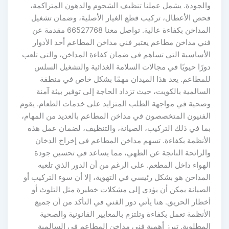
الجودة. يشمل عملنا تنظيف الشحوم والدهون المتراكمة،
حص الأعطال، تركيب قطع الغيار الأصلية، وضمان تشغيل
المداخن بكفاءة عالية. تواصل معنا 66527768 مقدمة عن
ني مداخن مطاعم يعتبر فني مداخن المطاعم أحد الأدوار
لأساسية التي تساهم في ضمان كفاءة المداخن، والتي تلعب
ورًا حيويًا في مجالات السلامة الغذائية والتشغيل السلس
لمطاعم. يعد هذا الميدان مهمًا بشكل خاص في منطقة
لسالمية بالكويت، حيث تزداد الحاجة إلى توفير بيئة آمنة
صحية في مواجهة الطلب المتزايد على خدمات الطعام. يقوم
لفنيون المتخصصون في مداخن المطاعم بالعديد من المهام،
ما في ذلك التركيب، الصيانة، والتنظيف، لضمان عمل هذه
لأنظمة بكفاءة. تسهم مداخن المطاعم في إخراج الدخان
الرائحة الناتجة عن الطهي، مما يساعد في تحسين جودة
لهواء داخل المطعم. على الرغم من أن الدور الذي تلعبه
لمداخن هو بشكل رئيسي في التهوية، إلا أن سوء التركيب أو
لصيانة يمكن أن يؤدي إلى مشكلات خطيرة مثل التلوث أو
خطار الحريق. هنا يأتي دور الفني في التأكد من أن جميع
لأنظمة تعمل بكفاءة وتلتزم بالمعايير القانونية والصحية
لمطلوبة. تبرز أهمية فني مداخن المطاعم في السالمية