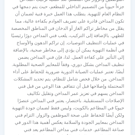
زءاً حيوياً من التصميم الداخلي للمطعم، حيث يتم دمجها في
لنظام العام للتهوية. يتطلب هذا العمل خبرة فنية لضمان أن
كون المداخن قادرة على تصريف العوادم بكفاءة عالية، مما
قلل من مخاطر تراكم الغاز أو الدخان في المناطق المخصصة
لطهي. بالإضافة إلى التركيب، يلعب فني المداخن دورًا رئيسيًا
ي عمليات التنظيف التوصيات. إن تراكم الدهون والأوساخ
ي أنظمة التهوية يمكن أن يؤدي إلى مخاطر صحية، بالإضافة
لى التأثير على كفاءة العمل. لذا، فإن فني المداخن يضمن
نظيف المداخن بشكل دوري، وفقاً للمعايير الصحية المطلوبة.
يضًا، تعتبر عمليات الصيانة الدورية ضرورية للحفاظ على أداء
لمداخن. من خلال فحص شامل للنظام، يتم تحديد المشكلات
لمحتملة وإصلاحها قبل أن تتفاقم. هذا الوعي من قبل فني
لمداخن يسهم في تعزيز عمر المداخن وتقليل تكاليف
لإصلاحات المستقبلية. باختصار، يعتبر فني المداخن عنصرًا
يويًا في المطاعم بالكويت، وليس فقط لضمان جودة التهوية
لكن أيضًا للحفاظ على صحة الموظفين والزوار. التزام فني
لمداخن بمعايير الجودة والسلامة يعكس أهمية هذا الدور في
ناعة المطاعم. خدمات فني مداخن المطاعم يعد فني