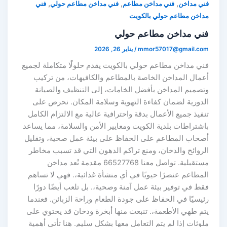
,
,
,
ني مداخن
فني مداخن مطاعم
فني مداخن مطاعم حولي
فني
داخن مطاعم حولي بالكويت
ني مداخن مطاعم حولي
mmor57017@gmail.co
/
يناير 26, 2026
ني مداخن مطاعم حولي بالكويت يقدم حلولًا متكاملة لجميع
عمال المداخن الخاصة بالمطاعم والكافيهات، من تركيب
تصميم المداخن بأفضل الخامات، إلى التنظيف والصيانة
لدورية لضمان كفاءة التهوية وسلامة المكان. نحرص على
نفيذ جميع الأعمال بدقة واحترافية عالية مع الالتزام الكامل
اشتراطات بلدية الكويت ومعايير الأمن والسلامة، مما يساعد
صحاب المطاعم على الحفاظ على بيئة عمل صحية، وتقليل
لروائح والدخان، ومنع تراكم الدهون التي قد تسبب مخاطر
مستقبلية. تواصل معنا 66527768 مقدمة تُعد مداخن
لمطاعم عنصرًا حيويًا في أي منشأة غذائية،. فهي لا تساهم
قط في توفير بيئة عمل آمنة وصحية،. بل تلعب أيضًا دورًا
ئيسيًا في الحفاظ على جودة الطعام وراحة الزبائن. فعندما
تم طهي الأطعمة،. تنبعث منها أبخرة ودخان قد يحتوي على
لوثات إذا لم يتم التعامل معها بشكل سليم. هنا تأتي أهمية