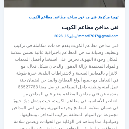
,
,
,
هوية مركزية
فني مداخن
مداخن مطاعم
مطاعم الكويت
ني مداخن مطاعم الكويت
mmor57017@gmail.co
/
يناير 15, 2026
ني مداخن مطاعم الكويت يقدم خدمات متكاملة في تركيب
تنظيف وصيانة مداخن المطاعم باحترافية عالية تضمن سلامة
لمكان وجودة التهوية. نحرص على استخدام أفضل المعدات
المواد المعتمدة لإزالة الدهون والدخان بشكل فعال، مع
لالتزام بالمعايير الصحية والاشتراطات البلدية. خبرة طويلة
ي التعامل مع جميع أنواع المطابخ والمداخن لضمان بيئة
عمل آمنة ونظيفة داخل المطاعم. تواصل معنا 66527768
قدمة عن فني مداخن المطاعم يعتبر فني المداخن من
لعناصر الأساسية في مطاعم الكويت، حيث يشغل دورًا حيويًا
ي ضمان سلامة المطابخ وجودة التهوية. يتولى فني المداخن
جموعة من المهام المتعلقة بتركيب المداخن، وتنظيفها،
صيانتها، مما يساهم في الوقاية من الحوادث ويضمن سلامة
لموظفين والزوار في المطعم. تعد عملية تركيب المداخن