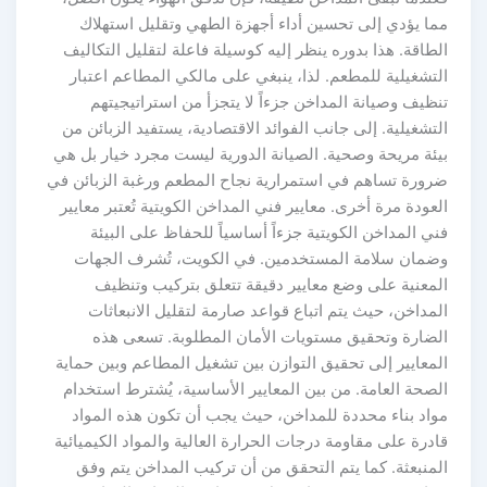
ما يؤدي إلى تحسين أداء أجهزة الطهي وتقليل استهلاك
لطاقة. هذا بدوره ينظر إليه كوسيلة فاعلة لتقليل التكاليف
لتشغيلية للمطعم. لذا، ينبغي على مالكي المطاعم اعتبار
نظيف وصيانة المداخن جزءاً لا يتجزأ من استراتيجيتهم
لتشغيلية. إلى جانب الفوائد الاقتصادية، يستفيد الزبائن من
يئة مريحة وصحية. الصيانة الدورية ليست مجرد خيار بل هي
رورة تساهم في استمرارية نجاح المطعم ورغبة الزبائن في
لعودة مرة أخرى. معايير فني المداخن الكويتية تُعتبر معايير
ني المداخن الكويتية جزءاً أساسياً للحفاظ على البيئة
ضمان سلامة المستخدمين. في الكويت، تُشرف الجهات
لمعنية على وضع معايير دقيقة تتعلق بتركيب وتنظيف
لمداخن، حيث يتم اتباع قواعد صارمة لتقليل الانبعاثات
لضارة وتحقيق مستويات الأمان المطلوبة. تسعى هذه
لمعايير إلى تحقيق التوازن بين تشغيل المطاعم وبين حماية
لصحة العامة. من بين المعايير الأساسية، يُشترط استخدام
واد بناء محددة للمداخن، حيث يجب أن تكون هذه المواد
ادرة على مقاومة درجات الحرارة العالية والمواد الكيميائية
لمنبعثة. كما يتم التحقق من أن تركيب المداخن يتم وفق