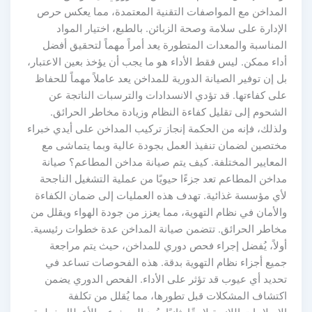
لمداخن مع المواصفات التقنية المعتمدة، مما يعكس حرص
لإدارة على سلامة وصحة الزبائن. بالطبع، اختيار المواد
لمناسبة والمعدات المتطورة يعد أمراً مهماً لتحقيق أفضل
داء ممكن. ليس فقط الأداء هو ما يجب أن يؤخذ بعين الاعتبار،
ل إن توفير الصيانة الدورية للمداخن يعد عاملاً مهماً للحفاظ
لى كفاءتها. قد تؤدي الانسدادات والترسبات الناتجة عن
لشحوم إلى تقليل كفاءة النظام وزيادة مخاطر الحرائق.
لذلك، فإنه من الحكمة إنجاز تركيب المداخن على أيدي خبراء
ختصين لضمان تنفيذ العمل بجودة عالية وبما يتماشى مع
لمعايير المختلفة. كيف يتم صيانة مداخن المطاعم؟ صيانة
داخن المطاعم تعد جزءًا حيويًا من عملية التشغيل الناجحة
أي مؤسسة غذائية. تهدف هذه العمليات إلى ضمان الكفاءة
الأمان في نظام التهوية، مما يعزز من جودة الهواء ويقلل من
خاطر الحرائق. تتضمن صيانة المداخن عدة خطوات رئيسية.
ولاً، يُفضل إجراء فحص دوري للمداخن، حيث يتم مراجعة
ميع أجزاء نظام التهوية بدقة. هذه الفحوصات تساعد في
حديد أي عيوب قد تؤثر على الأداء. الفحص الدوري يضمن
كتشاف المشكلات قبل تطورها، مما يُقلل من تكلفة