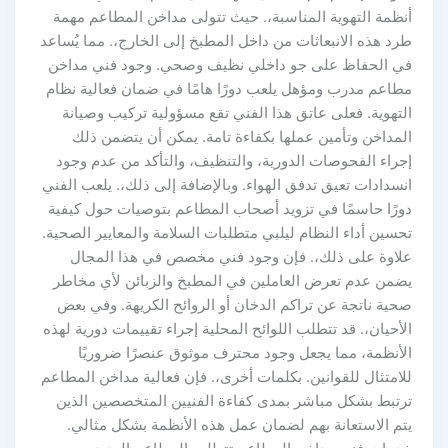
نظمة التهوية المناسبة،. حيث تتولى مداخن المطاعم مهمة
رد هذه الانبعاثات من داخل المطبخ إلى الخارج،. مما يُساعد
ي الحفاظ على جو داخلي نظيف وصحي. وجود فني مداخن
طاعم مدرب ومؤهل يلعب دورًا هامًا في ضمان فعالية نظام
لتهوية. فعلى عاتق هذا الفني تقع مسؤولية تركيب وصيانة
لمداخن وتأمين عملها بكفاءة تامة. يمكن أن يتضمن ذلك
جراء الفحوصات الدورية، والتنظيف، والتأكد من عدم وجود
نسدادات تعيق تدفق الهواء. وبالإضافة إلى ذلك،. يلعب الفني
ورًا حاسمًا في تزويد أصحاب المطاعم بتوصيات حول كيفية
حسين أداء النظام ليلبي متطلبات السلامة والمعايير الصحية.
لاوة على ذلك،. فإن وجود فني مخصص في هذا المجال
ضمن عدم تعرض العاملين في المطبخ والزبائن لأي مخاطر
حية ناتجة عن تراكم الدخان أو الروائح الكريهة. وفي بعض
لأحيان،. قد تتطلب اللوائح المحلية إجراء تقييمات دورية لهذه
لأنظمة، مما يجعل وجود محترف موثوق عنصرًا ضروريًا
لامتثال للقوانين. بكلمات أخرى،. فإن فعالية مداخن المطاعم
رتبط بشكل مباشر بمدى كفاءة الفنيين المتخصصين الذين
تم الاستعانة بهم لضمان عمل هذه الأنظمة بشكل مثالي.