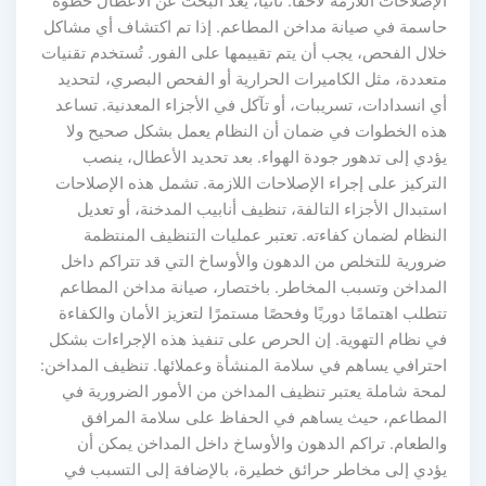
لإصلاحات اللازمة لاحقًا. ثانيًا، يُعد البحث عن الأعطال خطوة
اسمة في صيانة مداخن المطاعم. إذا تم اكتشاف أي مشاكل
لال الفحص، يجب أن يتم تقييمها على الفور. تُستخدم تقنيات
تعددة، مثل الكاميرات الحرارية أو الفحص البصري، لتحديد
ي انسدادات، تسريبات، أو تآكل في الأجزاء المعدنية. تساعد
ذه الخطوات في ضمان أن النظام يعمل بشكل صحيح ولا
ؤدي إلى تدهور جودة الهواء. بعد تحديد الأعطال، ينصب
لتركيز على إجراء الإصلاحات اللازمة. تشمل هذه الإصلاحات
ستبدال الأجزاء التالفة، تنظيف أنابيب المدخنة، أو تعديل
لنظام لضمان كفاءته. تعتبر عمليات التنظيف المنتظمة
رورية للتخلص من الدهون والأوساخ التي قد تتراكم داخل
لمداخن وتسبب المخاطر. باختصار، صيانة مداخن المطاعم
تطلب اهتمامًا دوريًا وفحصًا مستمرًا لتعزيز الأمان والكفاءة
ي نظام التهوية. إن الحرص على تنفيذ هذه الإجراءات بشكل
حترافي يساهم في سلامة المنشأة وعملائها. تنظيف المداخن:
محة شاملة يعتبر تنظيف المداخن من الأمور الضرورية في
لمطاعم، حيث يساهم في الحفاظ على سلامة المرافق
الطعام. تراكم الدهون والأوساخ داخل المداخن يمكن أن
ؤدي إلى مخاطر حرائق خطيرة، بالإضافة إلى التسبب في