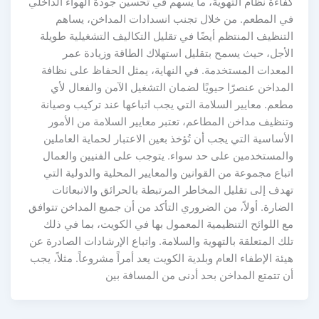
فاءة نظام التهوية، ما يسهم في تحسين جودة الهواء الداخلي
ي المطعم. من خلال تجنب انسدادات المداخن، يساهم
لتنظيف المنتظم أيضًا في تقليل التكاليف التشغيلية طويلة
لأجل، حيث يسمح بتقليل استهلاك الطاقة وزيادة عمر
لمعدات المستخدمة. في النهاية، يمثل الحفاظ على نظافة
لمداخن عنصرًا حيويًا لضمان التشغيل الآمن والفعال لأي
طعم. معايير السلامة التي يجب اتباعها عند تركيب وصيانة
تنظيف مداخن المطاعم، تعتبر معايير السلامة من الأمور
لأساسية التي يجب أن تُؤخذ بعين الاعتبار لحماية العاملين
المستخدمين على حد سواء. يتوجب على الفنيين والعمال
تباع مجموعة من القوانين والمعايير المحلية والدولية التي
هدف إلى تقليل المخاطر المرتبطة بالحرائق والانبعاثات
لضارة. أولاً، من الضروري التأكد من أن جميع المداخن تتوافق
ع اللوائح التنظيمية المعمول بها في الكويت، بما في ذلك
لك المتعلقة بالتهوية والسلامة. واتباع الإرشادات الصادرة عن
يئة الإطفاء العام وبلدية الكويت يعد أمراً مشروعاً. مثلاً، يجب
ن تتمتع المداخن بحد أدنى من المسافة بين