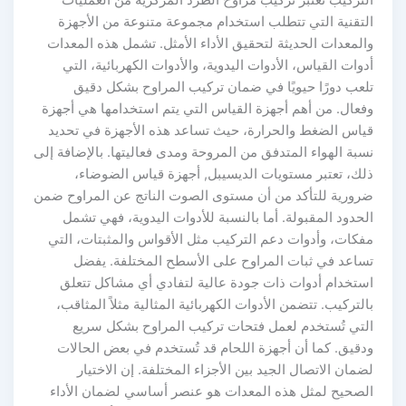
لتقنية التي تتطلب استخدام مجموعة متنوعة من الأجهزة
المعدات الحديثة لتحقيق الأداء الأمثل. تشمل هذه المعدات
دوات القياس، الأدوات اليدوية، والأدوات الكهربائية، التي
لعب دورًا حيويًا في ضمان تركيب المراوح بشكل دقيق
فعال. من أهم أجهزة القياس التي يتم استخدامها هي أجهزة
ياس الضغط والحرارة، حيث تساعد هذه الأجهزة في تحديد
سبة الهواء المتدفق من المروحة ومدى فعاليتها. بالإضافة إلى
لك، تعتبر مستويات الديسيبل, أجهزة قياس الضوضاء،
رورية للتأكد من أن مستوى الصوت الناتج عن المراوح ضمن
لحدود المقبولة. أما بالنسبة للأدوات اليدوية، فهي تشمل
فكات، وأدوات دعم التركيب مثل الأقواس والمثبتات، التي
ساعد في ثبات المراوح على الأسطح المختلفة. يفضل
ستخدام أدوات ذات جودة عالية لتفادي أي مشاكل تتعلق
التركيب. تتضمن الأدوات الكهربائية المثالية مثلاً المثاقب،
لتي تُستخدم لعمل فتحات تركيب المراوح بشكل سريع
دقيق. كما أن أجهزة اللحام قد تُستخدم في بعض الحالات
ضمان الاتصال الجيد بين الأجزاء المختلفة. إن الاختيار
لصحيح لمثل هذه المعدات هو عنصر أساسي لضمان الأداء