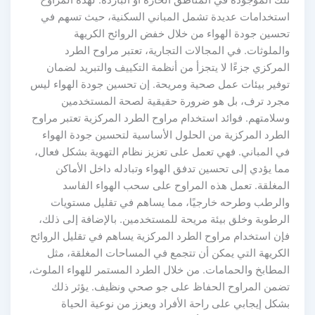
ستخدامات عديدة تشمل المباني السكنية، حيث تسهم في
حسين جودة الهواء من خلال خفض الروائح الكريهة
الملوثات. في المجالات التجارية، تعتبر مراوح الطرد
لمركزي جزءًا لا يتجزأ من أنظمة التكييف والتبريد لضمان
وفير بيئات عمل صحية ومريحة. إن تحسين جودة الهواء ليس
جرد ترف، بل هو ضرورة حقيقية لصحة المستخدمين
سلامتهم. فوائد استخدام مراوح الطرد المركزية تعتبر مراوح
لطرد المركزية من الحلول الأساسية لتحسين جودة الهواء
ي المباني. فهي تعمل على تعزيز نظام التهوية بشكل فعال،
ما يؤدي إلى تحسين تدفق الهواء وتبادله داخل الأماكن
لمغلقة. تعمل هذه المراوح على سحب الهواء الفاسد
الرطب وطرحه خارجيًا، مما يساهم في تقليل مستويات
لرطوبة وخلق بيئة مريحة للمستخدمين. بالإضافة إلى ذلك،
إن استخدام مراوح الطرد المركزية يساهم في تقليل الروائح
لكريهة التي يمكن أن تتجمع في المساحات المغلقة، مثل
لمطابخ والحمامات. من خلال الطرد المستمر للهواء الملوث،
ضمن المراوح الحفاظ على جو صحي ونظيف. يؤثر ذلك
شكل إيجابي على راحة الأفراد ويعزز من نوعية الحياة