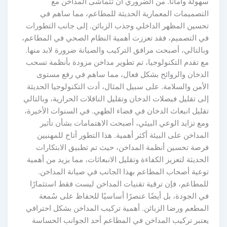
هولة وأمانًا. من الضروري أن تتماشى المداخن مع
لتصميمات المعمارية الحديثة للمطاعم، مما ساهم في
حسين المظهر الداخلي وجذب الزبائن. إلى جانب التطورات
ي التصميم، فقد تعززت أهمية النظام الصحي في المطاعم،
بالتالي، أصبحت مرافق التركيب والصيانة ضرورة لابد منها.
ع تقدم التكنولوجيا، تم تطوير مداخن مزودة بأنظمة تسحب
لدخان والروائح بشكل فعال، مما ساهم في رفع مستوى
لأمن والسلامة. على سبيل المثال، أدت التكنولوجيا الحديثة
لى تقليل فيصلات الدخان وتقليل الناقلات الحرارية، وبالتالي
قليل انبعاث الدخان في فضاء الطهي. في السنوات الأخيرة،
مع تزايد الوعي البيئي، أصبحت الاهتمامات بشأن تأثير
لمداخن على البيئة أكثر أهمية. هذا التطور أتاح للمهنيين
رصة تحسين أنظمة المداخن، حيث تم تطبيق الابتكارات
لحديثة لتعزيز الكفاءة وتقليل الانبعاثات، مما يزيد من أهمية
وعية أصحاب المطاعم بهذا الجانب في صيانة المداخن.
لمطاعم، فإن ترقية تقنيات المداخن ليست فقط استثمارًا
ي الجودة، بل أيضًا عنصرًا أساسيًا للحفاظ على سُمعة
لمطعم ورضا الزبائن. أهمية تركيب المداخن بشكل احترافي
عتبر تركيب المداخن في المطاعم أحد الجوانب الحساسة