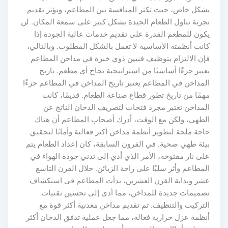
شكل خاص، حيث تكثر المنافسة بين المطاعم، ويؤثر تقديم
جربة تناول الطعام الجيدة بشكل كبير على سمعة المكان. لن
كون للمطعم القدرة على تقديم خدمات عالية الجودة إذا
انت أنظمته الأساسية لا تعمل بالشكل المطلوب. وبالتالي،
إن الالتزام بتوظيف فنيين ذوي خبرة في مداخن المطاعم
عتبر جزءًا أساسيًا من استراتيجية نجاح أي مطعم. تاريخ
لمداخن في المطاعم يعتبر تاريخ المداخن في المطاعم جزءًا
همًا من تاريخ تطور قطاع صناعة الطعام. قديمًا، كانت
لمداخن تعتبر مجرد فتحات لتصريف الدخان الناتج عن
لطهي، ولكن مع الوقت، أدرك أصحاب المطاعم أن هناك
اجة ملحة لتطوير أنظمة مداخن أكثر فعالية وأمانًا لتحقيق
يئة طهي صحية. في القرون السابقة، كان إعداد الطعام يتم
لى نار مفتوحة، الأمر الذي أدي إلى تدني جودة الهواء في
لمطاعم وأثر سلبًا على راحة الزبائن. خلال القرن التاسع
شر وبداية القرن العشرين، بدأت المطاعم في استكشاف
صميمات جديدة للمداخن، مما أدى إلى تحسين تقنيات
لتركيب والتنظيف. تم تقديم مداخن معدنية أكثر قوة مع
نظمة عزل حرارية فعالة، مما جعل عملية تدفق الدخان أكثر