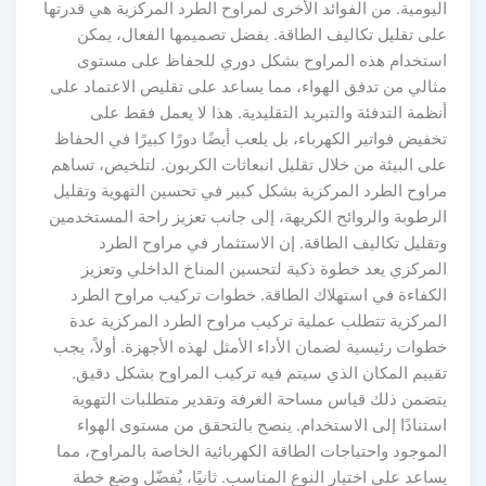
ليومية. من الفوائد الأخرى لمراوح الطرد المركزية هي قدرتها
لى تقليل تكاليف الطاقة. بفضل تصميمها الفعال، يمكن
ستخدام هذه المراوح بشكل دوري للحفاظ على مستوى
ثالي من تدفق الهواء، مما يساعد على تقليص الاعتماد على
نظمة التدفئة والتبريد التقليدية. هذا لا يعمل فقط على
خفيض فواتير الكهرباء، بل يلعب أيضًا دورًا كبيرًا في الحفاظ
لى البيئة من خلال تقليل انبعاثات الكربون. لتلخيص، تساهم
راوح الطرد المركزية بشكل كبير في تحسين التهوية وتقليل
لرطوبة والروائح الكريهة، إلى جانب تعزيز راحة المستخدمين
تقليل تكاليف الطاقة. إن الاستثمار في مراوح الطرد
لمركزي يعد خطوة ذكية لتحسين المناخ الداخلي وتعزيز
لكفاءة في استهلاك الطاقة. خطوات تركيب مراوح الطرد
لمركزية تتطلب عملية تركيب مراوح الطرد المركزية عدة
طوات رئيسية لضمان الأداء الأمثل لهذه الأجهزة. أولاً، يجب
قييم المكان الذي سيتم فيه تركيب المراوح بشكل دقيق.
تضمن ذلك قياس مساحة الغرفة وتقدير متطلبات التهوية
ستنادًا إلى الاستخدام. ينصح بالتحقق من مستوى الهواء
لموجود واحتياجات الطاقة الكهربائية الخاصة بالمراوح، مما
ساعد على اختيار النوع المناسب. ثانيًا، يُفضّل وضع خطة