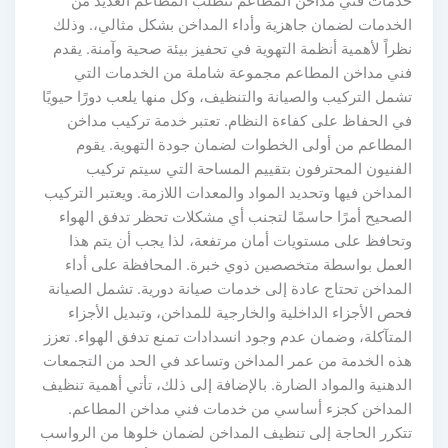
دمات فني مداخن المطاعم تتطلب المطاعم العديد من
لخدمات لضمان جاهزية وأداء المداخن بشكل مثالي،. وذلك
ظراً لأهمية أنظمة التهوية في تحفيز بيئة صحية وآمنة. يقدم
ني مداخن المطاعم مجموعة شاملة من الخدمات التي
شمل التركيب والصيانة والتنظيف، وكل منها يلعب دورًا حيويًا
ي الحفاظ على كفاءة النظام. تعتبر خدمة تركيب مداخن
لمطاعم من أولى الخطوات لضمان جودة التهوية. يقوم
لفنيون المحترفون بتقييم المساحة التي سيتم تركيب
لمداخن فيها وتحديد المواد والمعدات اللازمة. ويعتبر التركيب
لصحيح أمرًا حاسمًا لتجنب أي مشكلات تحظر تدفق الهواء
تحافظ على مستويات أمان مرتفعة، لذا يجب أن يتم هذا
لعمل بواسطة متخصصين ذوي خبرة. المحافظة على أداء
لمداخن تحتاج عادة إلى خدمات صيانة دورية. تشمل الصيانة
حص الأجزاء الداخلية والخارجية للمداخن، وتبديل الأجزاء
لمتآكلة، وضمان عدم وجود انسدادات تمنع تدفق الهواء. تعزز
ذه الخدمة من عمر المداخن وتساعد في الحد من التجمعات
لدهنية والمواد الضارة. بالإضافة إلى ذلك، تأتي أهمية تنظيف
لمداخن كجزء أساسي من خدمات فني مداخن المطاعم.
تكرر الحاجة إلى تنظيف المداخن لضمان خلوها من الرواسب