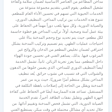
داخن المطاعم من العناصر الأساسية لضمان سلامة وكفاءة
شغيل المطعم. يقوم الفني بتقديم مجموعة متنوعة من
لخدمات الحيوية التي تسهم في تحسين الأداء العام للمطعم.
تنوع هذه الخدمات بين تركيب المداخن، التنظيف الدوري،
الصيانة الدورية، وكل منها يلعب دوراً مهماً في الحفاظ على
يئة عمل آمنة وصحية. أولاً، تركيب المداخن هو خطوة حاسمة
كل مطعم، حيث يتم تحديد نوع وحجم المدخنة بناءً على
حتياجات عمليات الطهي. يتم تصميم وتركيب المدخنة بشكل
حترافي لضمان تخليص المطعم من الدخان والروائح غير
لمرغوب فيها. بذلك، يساهم الفني في تحسين جودة الهواء
اخل المطعم، مما يعزز تجربة الزبائن. ثانياً، تشمل الخدمة
يضاً التنظيف الدوري للمداخن، الذي يضمن خلوها من الدهون
الشوائب التي قد تتسبب في نشوب حرائق. يُعد تنظيف
لمداخن بشكل منتظم أمرًا ضروريًا، حيث يزيد من عمر
لمدخنة ويقلل من الحاجة إلى إصلاحات باهظة التكلفة في
لمستقبل. تساعد هذه الممارسة أيضًا في الحفاظ على كفاءة
جهزة الطهي وتقليل نفقات الطاقة. أخيراً، تقدم الخدمة
لصيانة الدورية، التي تشمل فحص المدخنة وتقييم أدائها. من
لال تحديد أي مشاكل محتملة في وقت مبكر، يستطيع الفني