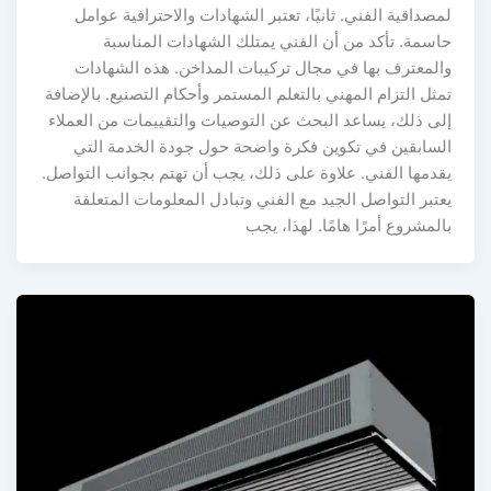
مصداقية الفني. ثانيًا، تعتبر الشهادات والاحترافية عوامل
اسمة. تأكد من أن الفني يمتلك الشهادات المناسبة
المعترف بها في مجال تركيبات المداخن. هذه الشهادات
مثل التزام المهني بالتعلم المستمر وأحكام التصنيع. بالإضافة
لى ذلك، يساعد البحث عن التوصيات والتقييمات من العملاء
لسابقين في تكوين فكرة واضحة حول جودة الخدمة التي
قدمها الفني. علاوة على ذلك، يجب أن تهتم بجوانب التواصل.
عتبر التواصل الجيد مع الفني وتبادل المعلومات المتعلقة
المشروع أمرًا هامًا. لهذا، يجب