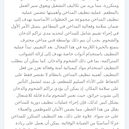
متكررة، مما يزيد من تكاليف التشغيل ويعوق سير العمل
المطعم. عملية تنظيف المداخن وأهميتها تتضمن عملية
نظيف المداخن مجموعة من الخطوات الأساسية تهدف إلى
مان سلامة وفعالية المداخن في المطاعم. يتمثل الأمر الأول
ي إجراء تقييم شامل للمداخن لتحديد مدى تراكم الدخان
الشحوم. يجب أن يتم ذلك بواسطة فني مداخن محترف
تمتع بالخبرة اللازمة في هذا المجال. بعد التقييم، تبدأ عملية
لتنظيف باستخدام أدوات خاصة تهدف إلى إزالة الشوائب
لمتراكمة، بما في ذلك الشحوم والدخان. كما يمكن أن يتطلب
لتنظيف استخدام مواد كيميائية آمنة وفعالة تعزز من فعل
لتنظيف. أهمية تنظيف المداخن بانتظام لا تقتصر فقط على
لحفاظ على الأداء السليم للمطعم، بل تمتد لتشمل التأثير
لى سلامة المكان. إذ يمكن أن يؤدي تراكم الشحوم والدخان
لى نشوب حرائق، حيث تعتبر الشحوم مادة قابلة للاشتعال
شكل كبير. لذلك، فإن إجراء عمليات تنظيف دورية للمداخن
قلل من هذا الخطر، مما يضمن الأمان للموظفين والعملاء
لى حد سواء. علاوة على ذلك، يعد التنظيف المتكرر للمداخن
زءًا أساسيًا من الصيانة الوقائية. يمكن أن يعمل على زيادة