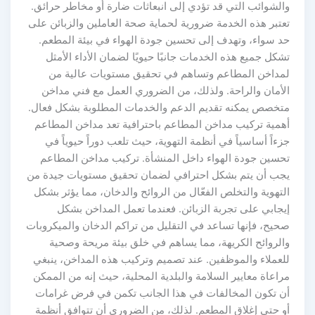
الشوائب التي قد تؤدي إلى انبعاثات ضارة أو مخاطر حرائق.
عتبر هذه الخدمة ضرورية لحماية صحة العاملين والزبائن على
د سواء، وتهدف إلى تحسين جودة الهواء في بيئة المطعم.
شكل جميع هذه الخدمات جانبًا حيويًا لضمان الأداء الأمثل
مداخن المطاعم وتساهم في تحقيق مستويات عالية من
لأمان والراحة. ولذلك، من الضروري العمل مع فني مداخن
تخصص يمكنه تقديم الدعم والخدمات المطلوبة بشكل فعال.
همية تركيب مداخن المطاعم باحترافية تعد مداخن المطاعم
زءاً أساسياً في أنظمة التهوية، حيث تلعب دوراً حيوياً في
حسين جودة الهواء داخل المنشأة. تركيب مداخن المطاعم
جب أن يتم بشكل احترافي لضمان تحقيق مستويات جيدة من
لتهوية والتخلص الفعّال من الروائح والدخان، مما يؤثر بشكل
يجابي على تجربة الزبائن. فعندما تعمل المداخن بشكل
حيح، فإنها تساعد في التقليل من تراكم الدخان والميكروبات
الروائح الكريهة، مما يساهم في خلق بيئة مريحة وصحية
لعملاء والموظفين. عند تصميم وتركيب هذه المداخن، ينبغي
راعاة معايير السلامة والبلدية المحلية، حيث إنه من الممكن
ن تكون المخالفات في هذا الجانب تكمن في فرض غرامات
و حتى إغلاق المطعم. لذلك، من الضروري أن تتوافق أنظمة